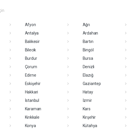
çin
Afyon
Ağrı
Antalya
Ardahan
Balıkesir
Bartın
Bilecik
Bingöl
Burdur
Bursa
Çorum
Denizli
Edirne
Elazığ
Eskişehir
Gaziantep
Hakkari
Hatay
İstanbul
İzmir
Karaman
Kars
Kırıkkale
Kırşehir
Konya
Kütahya