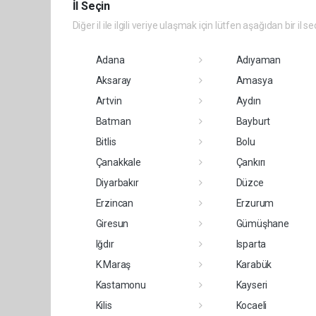
İl Seçin
Diğer il ile ilgili veriye ulaşmak için lütfen aşağıdan bir il se
Adana
Adıyaman
Aksaray
Amasya
Artvin
Aydın
Batman
Bayburt
Bitlis
Bolu
Çanakkale
Çankırı
Diyarbakır
Düzce
Erzincan
Erzurum
Giresun
Gümüşhane
Iğdır
Isparta
K.Maraş
Karabük
Kastamonu
Kayseri
Kilis
Kocaeli