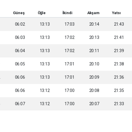
Güneş
Öğle
İkindi
Akşam
Yatsı
6
06:02
13:13
17:03
20:14
21:43
8
06:03
13:13
17:02
20:13
21:41
9
06:04
13:13
17:02
20:11
21:39
0
06:05
13:13
17:01
20:10
21:38
2
06:06
13:13
17:01
20:09
21:36
3
06:06
13:12
17:00
20:08
21:35
4
06:07
13:12
17:00
20:07
21:33