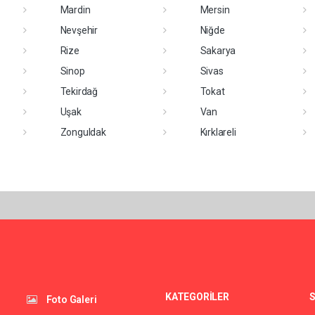
Mardin
Mersin
Nevşehir
Niğde
Rize
Sakarya
Sinop
Sivas
Tekirdağ
Tokat
Uşak
Van
Zonguldak
Kırklareli
KATEGORİLER
S
Foto Galeri