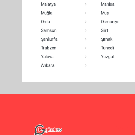
Malatya
Manisa
Muğla
Muş
Ordu
Osmaniye
Samsun
Siirt
Şanlıurfa
Şırnak
Trabzon
Tunceli
Yalova
Yozgat
Ankara
Pro-0.148