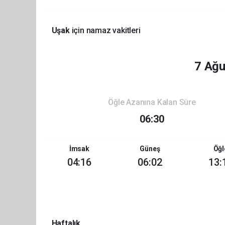
Uşak
için namaz vakitleri
7 Ağ
Öğle Azanına Kalan Süre
06:30
İmsak
Güneş
Öğl
04:16
06:02
13:
Haftalık