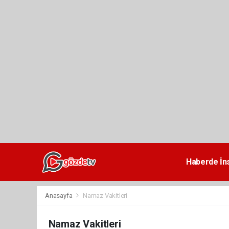
dini
chat
Haberde İn
Anasayfa
Namaz Vakitleri
Namaz Vakitleri