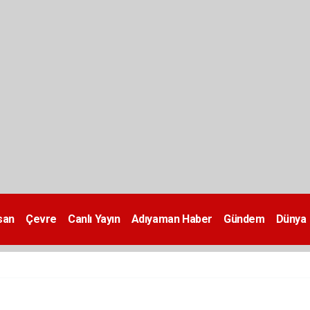
san
Çevre
Canlı Yayın
Adıyaman Haber
Gündem
Dünya