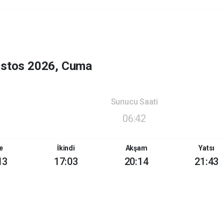
ustos 2026, Cuma
Sunucu Saati
06:42
e
İkindi
Akşam
Yatsı
13
17:03
20:14
21:43