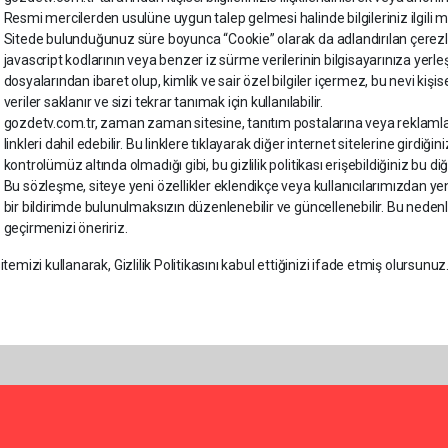
Resmi mercilerden usulüne uygun talep gelmesi halinde bilgileriniz ilgili mer
Sitede bulunduğunuz süre boyunca “Cookie” olarak da adlandırılan çerezler
javascript kodlarının veya benzer iz sürme verilerinin bilgisayarınıza yerle
dosyalarından ibaret olup, kimlik ve sair özel bilgiler içermez, bu nevi kişi
veriler saklanır ve sizi tekrar tanımak için kullanılabilir.
gozdetv.com.tr, zaman zaman sitesine, tanıtım postalarına veya reklamlarına
linkleri dahil edebilir. Bu linklere tıklayarak diğer internet sitelerine girdi
kontrolümüz altında olmadığı gibi, bu gizlilik politikası erişebildiğiniz bu di
Bu sözleşme, siteye yeni özellikler eklendikçe veya kullanıcılarımızdan ye
bir bildirimde bulunulmaksızın düzenlenebilir ve güncellenebilir. Bu nedenle
geçirmenizi öneririz.
temizi kullanarak, Gizlilik Politikasını kabul ettiğinizi ifade etmiş olursunuz