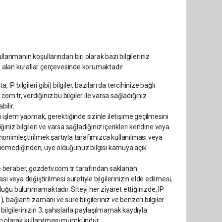
lanmanın koşullarından biri olarak bazı bilgileriniz
r alan kurallar çerçevesinde korumaktadır.
 IP bilgileri gibi) bilgiler, bazıları da tercihinize bağlı
om.tr, verdiğiniz bu bilgiler ile varsa sağladığınız
bilir.
ili işlem yapmak, gerektiğinde sizinle iletişime geçilmesini
niz bilgileri ve varsa sağladığınız içerikleri kendine veya
in anonimleştirilmek şartıyla tarafımızca kullanılması veya
enemediğinden, üye olduğunuz bilgisi kamuya açık
e beraber, gozdetv.com.tr tarafından saklanan
ası veya değiştirilmesi suretiyle bilgilerinizin elde edilmesi,
uğu bulunmamaktadır. Siteyi her ziyaret ettiğinizde, IP
), bağlantı zamanı ve süre bilgileriniz ve benzeri bilgiler
ilgilerinizin 3. şahıslarla paylaşılmamak kaydıyla
onim olarak kullanılması mümkündür.