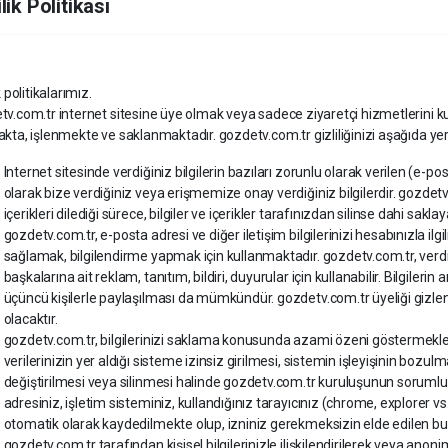
ilik Politikası
k politikalarımız.
v.com.tr internet sitesine üye olmak veya sadece ziyaretçi hizmetlerini kul
kta, işlenmekte ve saklanmaktadır. gozdetv.com.tr gizliliğinizi aşağıda ye
Internet sitesinde verdiğiniz bilgilerin bazıları zorunlu olarak verilen (e-posta,
olarak bize verdiğiniz veya erişmemize onay verdiğiniz bilgilerdir. gozdetv.c
içerikleri dilediği sürece, bilgiler ve içerikler tarafınızdan silinse dahi saklaya
gozdetv.com.tr, e-posta adresi ve diğer iletişim bilgilerinizi hesabınızla ilg
sağlamak, bilgilendirme yapmak için kullanmaktadır. gozdetv.com.tr, verdiği
başkalarına ait reklam, tanıtım, bildiri, duyurular için kullanabilir. Bilgiler
üçüncü kişilerle paylaşılması da mümkündür. gozdetv.com.tr üyeliği gizl
olacaktır.
gozdetv.com.tr, bilgilerinizi saklama konusunda azami özeni göstermekl
verilerinizin yer aldığı sisteme izinsiz girilmesi, sistemin işleyişinin bozulm
değiştirilmesi veya silinmesi halinde gozdetv.com.tr kuruluşunun sorumlul
adresiniz, işletim sisteminiz, kullandığınız tarayıcınız (chrome, explorer vs.
otomatik olarak kaydedilmekte olup, izniniz gerekmeksizin elde edilen bu b
gozdetv.com.tr tarafından kişisel bilgilerinizle ilişkilendirilerek veya an