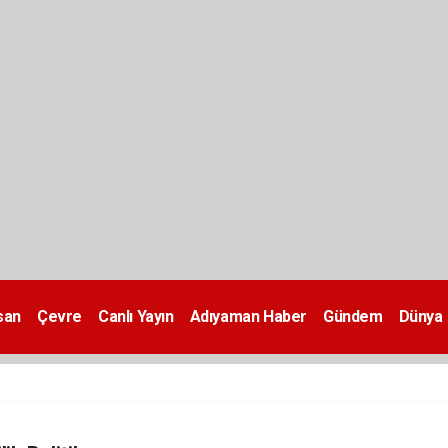
san
Çevre
Canlı Yayın
Adıyaman Haber
Gündem
Dünya