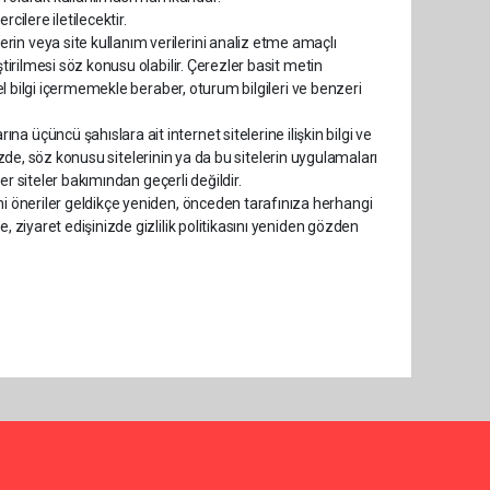
cilere iletilecektir.
in veya site kullanım verilerini analiz etme amaçlı
ştirilmesi söz konusu olabilir. Çerezler basit metin
sel bilgi içermemekle beraber, oturum bilgileri ve benzeri
 üçüncü şahıslara ait internet sitelerine ilişkin bilgi ve
ğinizde, söz konusu sitelerinin ya da bu sitelerin uygulamaları
ğer siteler bakımından geçerli değildir.
ni öneriler geldikçe yeniden, önceden tarafınıza herhangi
, ziyaret edişinizde gizlilik politikasını yeniden gözden
.