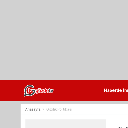
dini
chat
Haberde İn
Anasayfa
Gizlilik Politikası