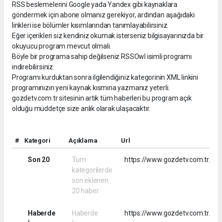
RSS beslemelerini Google yada Yandex gibi kaynaklara
göndermek için abone olmanız gerekiyor, ardından aşağıdaki
linkleri ise bölümler kısımlarından tanımlayabilirsiniz.
Eğer içerikleri siz kendiniz okumak isterseniz bilgisayarınızda bir
okuyucu program mevcut olmalı.
Böyle bir programa sahip değilseniz RSSOwl isimli programı
indirebilirsiniz.
Programı kurduktan sonra ilgilendiğiniz kategorinin XML linkini
programınızın yeni kaynak kısmına yazmanız yeterli.
gozdetv.com.tr sitesinin artık tüm haberleri bu program açık
olduğu müddetçe size anlık olarak ulaşacaktır.
#
Kategori
Açıklama
Url
Son 20
Tüm
https://www.gozdetv.com.tr/rss
kategorilerde
son eklenen
20 haber.
Haberde
Haberde
https://www.gozdetv.com.tr/rs