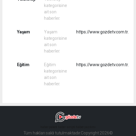
kategorisine
ait son
haberler.
Yaşam
Yaşam
https://www.gozdetv.com.tr/rs
kategorisine
ait son
haberler.
Eğitim
Eğitim
https://www.gozdetv.com.tr/rss
kategorisine
ait son
haberler.
haber paketi
haber scripti
haber yazılımı
Tüm hakları saklı tutulmaktadır.Copyright 2026©