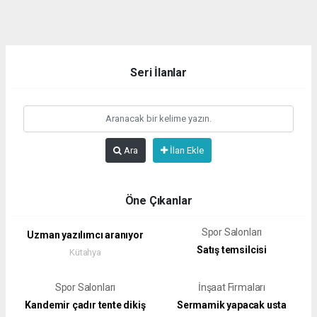
dini
chat
Seri İlanlar
Ara
İlan Ekle
Öne Çıkanlar
Spor Salonları
Uzman yazılımcı aranıyor
Satış temsilcisi
Kütahya
Spor Salonları
İnşaat Firmaları
Kandemir çadır tente dikiş
Sermamik yapacak usta