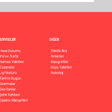
ERVİSLER
DİĞER
Hava Durumu
Sitede Ara
Yol ve Trafik
Anketler
Namaz Vakitleri
Biyografiler
Eczaneler
Rüya Tabirleri
Lig Fikstürü
Astroloji
Tarihte Bugün
Sinemalar
Seri İlanlar
Şehir Rehberi
Gazete Manşetleri