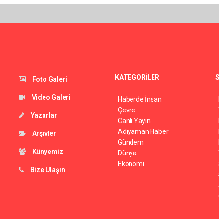
KATEGORİLER
S
Foto Galeri
Video Galeri
Haberde İnsan
Çevre
Yazarlar
Canlı Yayın
Adıyaman Haber
Arşivler
Gündem
Künyemiz
Dünya
Ekonomi
Bize Ulaşın