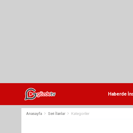
dini
chat
Haberde İn
Anasayfa
Seri İlanlar
Kategoriler