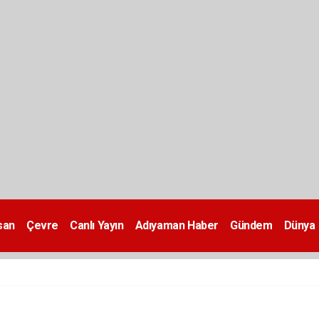
san
Çevre
Canlı Yayın
Adıyaman Haber
Gündem
Dünya