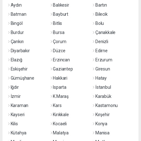
Aydın
Balıkesir
Bartın
Batman
Bayburt
Bilecik
Bingöl
Bitlis
Bolu
Burdur
Bursa
Çanakkale
Çankırı
Çorum
Denizli
Diyarbakır
Düzce
Edirne
Elazığ
Erzincan
Erzurum
Eskişehir
Gaziantep
Giresun
Gümüşhane
Hakkari
Hatay
Iğdır
Isparta
İstanbul
İzmir
K.Maraş
Karabük
Karaman
Kars
Kastamonu
Kayseri
Kırıkkale
Kırşehir
Kilis
Kocaeli
Konya
Kütahya
Malatya
Manisa