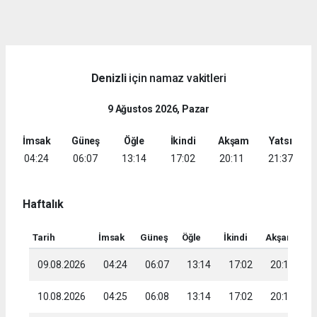
dini
chat
Denizli
için namaz vakitleri
9 Ağustos 2026, Pazar
İmsak
Güneş
Öğle
İkindi
Akşam
Yatsı
04:24
06:07
13:14
17:02
20:11
21:37
Haftalık
Tarih
İmsak
Güneş
Öğle
İkindi
Akşam
Ya
09.08.2026
04:24
06:07
13:14
17:02
20:11
2
10.08.2026
04:25
06:08
13:14
17:02
20:10
2