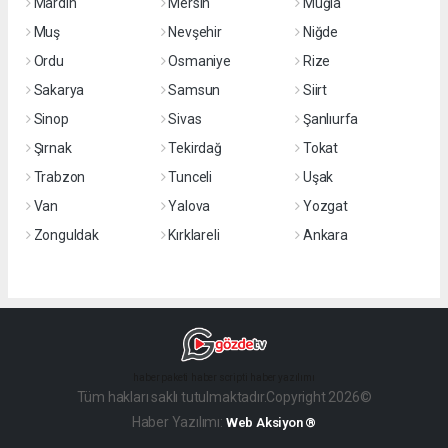
Mardin
Mersin
Muğla
Muş
Nevşehir
Niğde
Ordu
Osmaniye
Rize
Sakarya
Samsun
Siirt
Sinop
Sivas
Şanlıurfa
Şırnak
Tekirdağ
Tokat
Trabzon
Tunceli
Uşak
Van
Yalova
Yozgat
Zonguldak
Kırklareli
Ankara
haber paketi
haber scripti
haber yazılımı
Tüm hakları saklı tutulmaktadır.Copyright 2026©
Haber Yazılımı:
Web Aksiyon ®