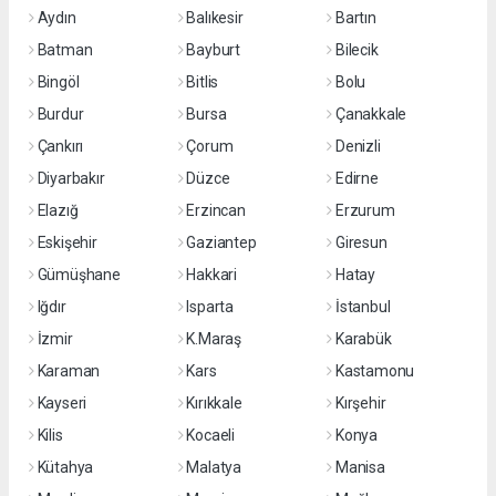
Aydın
Balıkesir
Bartın
Batman
Bayburt
Bilecik
Bingöl
Bitlis
Bolu
Burdur
Bursa
Çanakkale
Çankırı
Çorum
Denizli
Diyarbakır
Düzce
Edirne
Elazığ
Erzincan
Erzurum
Eskişehir
Gaziantep
Giresun
Gümüşhane
Hakkari
Hatay
Iğdır
Isparta
İstanbul
İzmir
K.Maraş
Karabük
Karaman
Kars
Kastamonu
Kayseri
Kırıkkale
Kırşehir
Kilis
Kocaeli
Konya
Kütahya
Malatya
Manisa