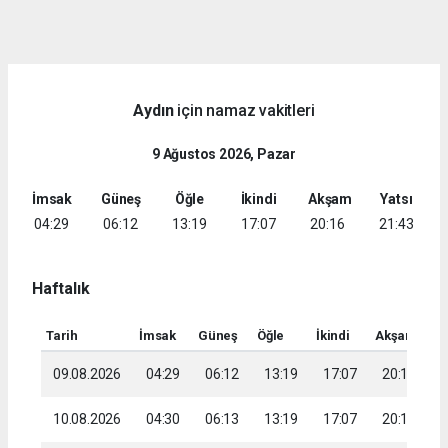
dini
chat
Aydın
için namaz vakitleri
9 Ağustos 2026, Pazar
İmsak
Güneş
Öğle
İkindi
Akşam
Yatsı
04:29
06:12
13:19
17:07
20:16
21:43
Haftalık
Tarih
İmsak
Güneş
Öğle
İkindi
Akşam
Ya
09.08.2026
04:29
06:12
13:19
17:07
20:16
2
10.08.2026
04:30
06:13
13:19
17:07
20:15
2