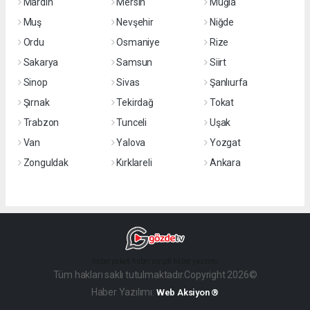
Mardin
Mersin
Muğla
Muş
Nevşehir
Niğde
Ordu
Osmaniye
Rize
Sakarya
Samsun
Siirt
Sinop
Sivas
Şanlıurfa
Şırnak
Tekirdağ
Tokat
Trabzon
Tunceli
Uşak
Van
Yalova
Yozgat
Zonguldak
Kırklareli
Ankara
haber paketi
haber scripti
haber yazılımı
Tüm hakları saklı tutulmaktadır.Copyright 2026©
Haber Yazılımı:
Web Aksiyon ®