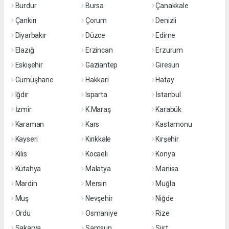
Burdur
Bursa
Çanakkale
Çankırı
Çorum
Denizli
Diyarbakır
Düzce
Edirne
Elazığ
Erzincan
Erzurum
Eskişehir
Gaziantep
Giresun
Gümüşhane
Hakkari
Hatay
Iğdır
Isparta
İstanbul
İzmir
K.Maraş
Karabük
Karaman
Kars
Kastamonu
Kayseri
Kırıkkale
Kırşehir
Kilis
Kocaeli
Konya
Kütahya
Malatya
Manisa
Mardin
Mersin
Muğla
Muş
Nevşehir
Niğde
Ordu
Osmaniye
Rize
Sakarya
Samsun
Siirt