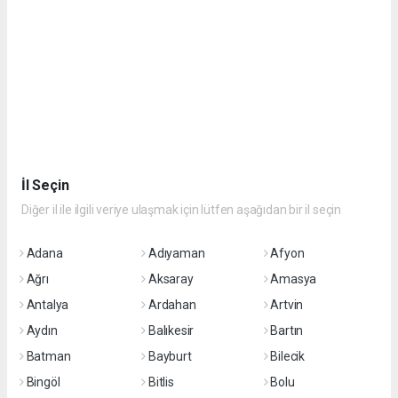
İl Seçin
Diğer il ile ilgili veriye ulaşmak için lütfen aşağıdan bir il seçin
Adana
Adıyaman
Afyon
Ağrı
Aksaray
Amasya
Antalya
Ardahan
Artvin
Aydın
Balıkesir
Bartın
Batman
Bayburt
Bilecik
Bingöl
Bitlis
Bolu