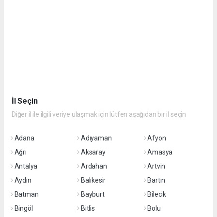
İl Seçin
Diğer il ile ilgili veriye ulaşmak için lütfen aşağıdan bir il seçin
Adana
Adıyaman
Afyon
Ağrı
Aksaray
Amasya
Antalya
Ardahan
Artvin
Aydın
Balıkesir
Bartın
Batman
Bayburt
Bilecik
Bingöl
Bitlis
Bolu