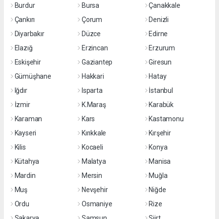
Burdur
Bursa
Çanakkale
Çankırı
Çorum
Denizli
Diyarbakır
Düzce
Edirne
Elazığ
Erzincan
Erzurum
Eskişehir
Gaziantep
Giresun
Gümüşhane
Hakkari
Hatay
Iğdır
Isparta
İstanbul
İzmir
K.Maraş
Karabük
Karaman
Kars
Kastamonu
Kayseri
Kırıkkale
Kırşehir
Kilis
Kocaeli
Konya
Kütahya
Malatya
Manisa
Mardin
Mersin
Muğla
Muş
Nevşehir
Niğde
Ordu
Osmaniye
Rize
Sakarya
Samsun
Siirt