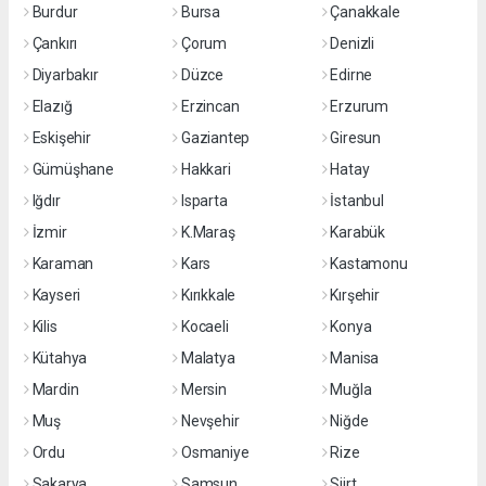
Burdur
Bursa
Çanakkale
Çankırı
Çorum
Denizli
Diyarbakır
Düzce
Edirne
Elazığ
Erzincan
Erzurum
Eskişehir
Gaziantep
Giresun
Gümüşhane
Hakkari
Hatay
Iğdır
Isparta
İstanbul
İzmir
K.Maraş
Karabük
Karaman
Kars
Kastamonu
Kayseri
Kırıkkale
Kırşehir
Kilis
Kocaeli
Konya
Kütahya
Malatya
Manisa
Mardin
Mersin
Muğla
Muş
Nevşehir
Niğde
Ordu
Osmaniye
Rize
Sakarya
Samsun
Siirt