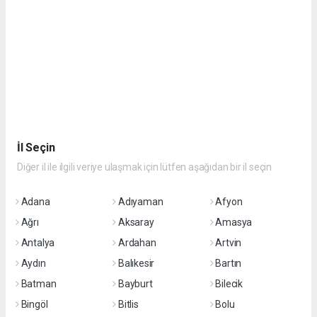
İl Seçin
Diğer il ile ilgili veriye ulaşmak için lütfen aşağıdan bir il seçin
Adana
Adıyaman
Afyon
Ağrı
Aksaray
Amasya
Antalya
Ardahan
Artvin
Aydın
Balıkesir
Bartın
Batman
Bayburt
Bilecik
Bingöl
Bitlis
Bolu