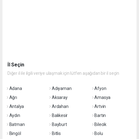
İl Seçin
Diğer il ile ilgili veriye ulaşmak için lütfen aşağıdan bir il seçin
Adana
Adıyaman
Afyon
Ağrı
Aksaray
Amasya
Antalya
Ardahan
Artvin
Aydın
Balıkesir
Bartın
Batman
Bayburt
Bilecik
Bingöl
Bitlis
Bolu