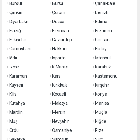
Burdur
Bursa
Çanakkale
Çankırı
Çorum
Denizli
Diyarbakır
Düzce
Edirne
Elazığ
Erzincan
Erzurum
Eskişehir
Gaziantep
Giresun
Gümüşhane
Hakkari
Hatay
Iğdır
Isparta
İstanbul
İzmir
K.Maraş
Karabük
Karaman
Kars
Kastamonu
Kayseri
Kırıkkale
Kırşehir
Kilis
Kocaeli
Konya
Kütahya
Malatya
Manisa
Mardin
Mersin
Muğla
Muş
Nevşehir
Niğde
Ordu
Osmaniye
Rize
Sakarya
Samsun
Siirt