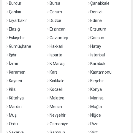
Burdur
Bursa
Çanakkale
Çankırı
Çorum
Denizli
Diyarbakır
Düzce
Edirne
Elazığ
Erzincan
Erzurum
Eskişehir
Gaziantep
Giresun
Gümüşhane
Hakkari
Hatay
Iğdır
Isparta
İstanbul
İzmir
K.Maraş
Karabük
Karaman
Kars
Kastamonu
Kayseri
Kırıkkale
Kırşehir
Kilis
Kocaeli
Konya
Kütahya
Malatya
Manisa
Mardin
Mersin
Muğla
Muş
Nevşehir
Niğde
Ordu
Osmaniye
Rize
Sakarya
Samsun
Siirt