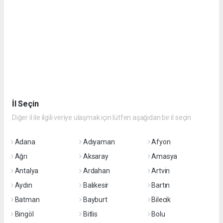
İl Seçin
Diğer il ile ilgili veriye ulaşmak için lütfen aşağıdan bir il seçin
Adana
Adıyaman
Afyon
Ağrı
Aksaray
Amasya
Antalya
Ardahan
Artvin
Aydın
Balıkesir
Bartın
Batman
Bayburt
Bilecik
Bingöl
Bitlis
Bolu