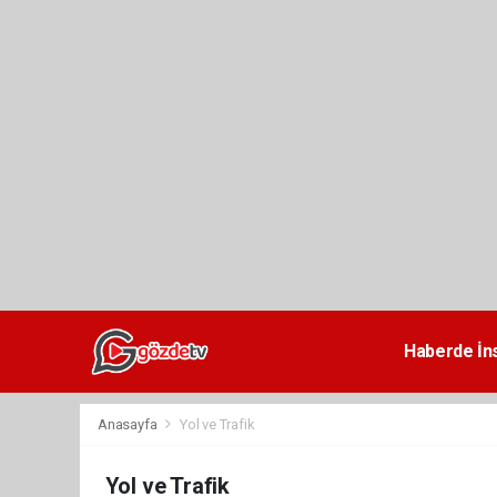
dini
chat
Haberde İn
Anasayfa
Yol ve Trafik
Yol ve Trafik