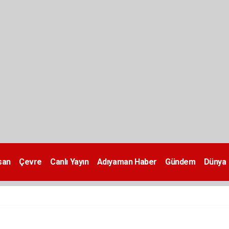
san
Çevre
Canlı Yayın
Adıyaman Haber
Gündem
Dünya