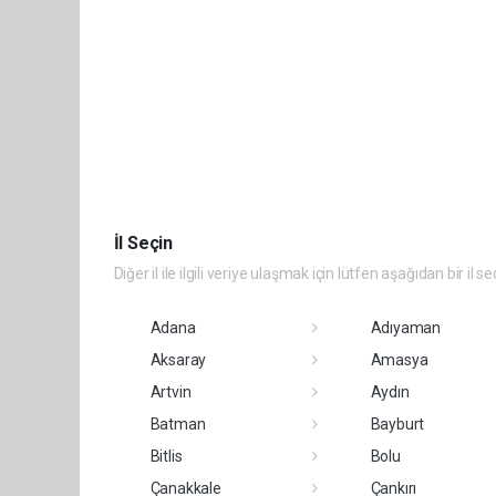
İl Seçin
Diğer il ile ilgili veriye ulaşmak için lütfen aşağıdan bir il se
Adana
Adıyaman
Aksaray
Amasya
Artvin
Aydın
Batman
Bayburt
Bitlis
Bolu
Çanakkale
Çankırı