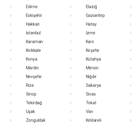
Edirne
Elazığ
Eskişehir
Gaziantep
Hakkari
Hatay
İstanbul
İzmir
Karaman
Kars
Kırıkkale
Kırşehir
Konya
Kütahya
Mardin
Mersin
Nevşehir
Niğde
Rize
Sakarya
Sinop
Sivas
Tekirdağ
Tokat
Uşak
Van
Zonguldak
Kırklareli