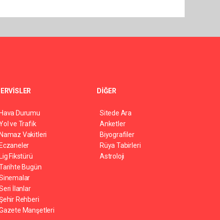
ERVİSLER
DİĞER
Hava Durumu
Sitede Ara
Yol ve Trafik
Anketler
Namaz Vakitleri
Biyografiler
Eczaneler
Rüya Tabirleri
Lig Fikstürü
Astroloji
Tarihte Bugün
Sinemalar
Seri İlanlar
Şehir Rehberi
Gazete Manşetleri