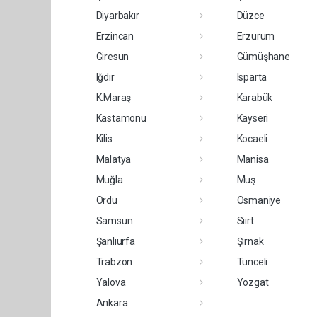
Diyarbakır
Düzce
Erzincan
Erzurum
Giresun
Gümüşhane
Iğdır
Isparta
K.Maraş
Karabük
Kastamonu
Kayseri
Kilis
Kocaeli
Malatya
Manisa
Muğla
Muş
Ordu
Osmaniye
Samsun
Siirt
Şanlıurfa
Şırnak
Trabzon
Tunceli
Yalova
Yozgat
Ankara