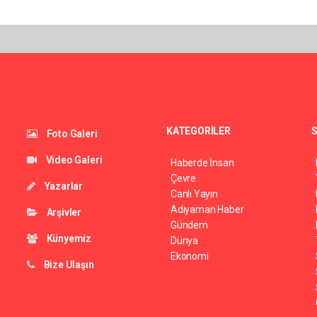
KATEGORİLER
S
Foto Galeri
Video Galeri
Haberde İnsan
Çevre
Yazarlar
Canlı Yayın
Adıyaman Haber
Arşivler
Gündem
Künyemiz
Dünya
Ekonomi
Bize Ulaşın