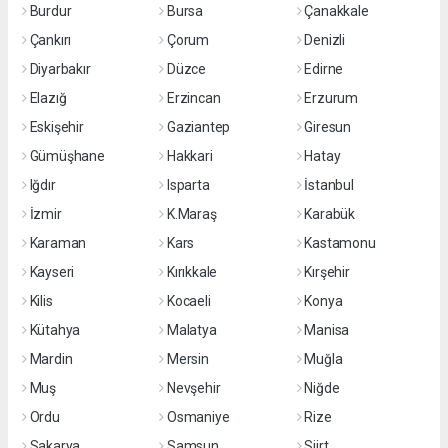
Burdur
Bursa
Çanakkale
Çankırı
Çorum
Denizli
Diyarbakır
Düzce
Edirne
Elazığ
Erzincan
Erzurum
Eskişehir
Gaziantep
Giresun
Gümüşhane
Hakkari
Hatay
Iğdır
Isparta
İstanbul
İzmir
K.Maraş
Karabük
Karaman
Kars
Kastamonu
Kayseri
Kırıkkale
Kırşehir
Kilis
Kocaeli
Konya
Kütahya
Malatya
Manisa
Mardin
Mersin
Muğla
Muş
Nevşehir
Niğde
Ordu
Osmaniye
Rize
Sakarya
Samsun
Siirt