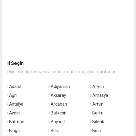
İl Seçin
Diğer il ile ilgili veriye ulaşmak için lütfen aşağıdan bir il seçin
Adana
Adıyaman
Afyon
Ağrı
Aksaray
Amasya
Antalya
Ardahan
Artvin
Aydın
Balıkesir
Bartın
Batman
Bayburt
Bilecik
Bingöl
Bitlis
Bolu