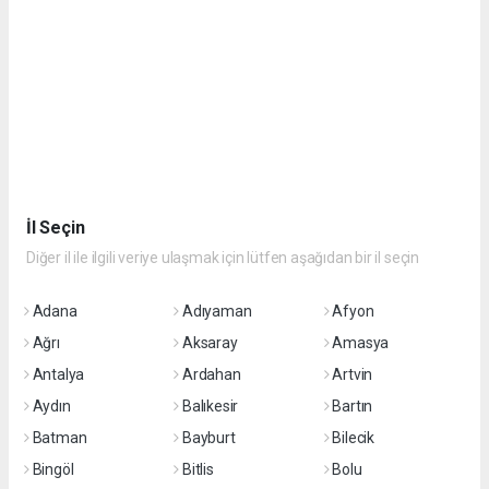
İl Seçin
Diğer il ile ilgili veriye ulaşmak için lütfen aşağıdan bir il seçin
Adana
Adıyaman
Afyon
Ağrı
Aksaray
Amasya
Antalya
Ardahan
Artvin
Aydın
Balıkesir
Bartın
Batman
Bayburt
Bilecik
Bingöl
Bitlis
Bolu