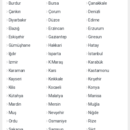
Burdur
Bursa
Çanakkale
Çankırı
Çorum
Denizli
Diyarbakır
Düzce
Edirne
Elazığ
Erzincan
Erzurum
Eskişehir
Gaziantep
Giresun
Gümüşhane
Hakkari
Hatay
Iğdır
Isparta
İstanbul
İzmir
K.Maraş
Karabük
Karaman
Kars
Kastamonu
Kayseri
Kırıkkale
Kırşehir
Kilis
Kocaeli
Konya
Kütahya
Malatya
Manisa
Mardin
Mersin
Muğla
Muş
Nevşehir
Niğde
Ordu
Osmaniye
Rize
Sakarya
Samsun
Siirt