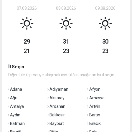
07.08.2026
08.08.2026
09.08.2026
29
31
30
21
23
23
İl Seçin
Diğer il ile ilgili veriye ulaşmak için lütfen aşağıdan bir il seçin
Adana
Adıyaman
Afyon
Ağrı
Aksaray
Amasya
Antalya
Ardahan
Artvin
Aydın
Balıkesir
Bartın
Batman
Bayburt
Bilecik