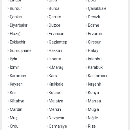
Bingöl
Bitlis
Bolu
Burdur
Bursa
Çanakkale
Çankırı
Çorum
Denizli
Diyarbakır
Düzce
Edirne
Elazığ
Erzincan
Erzurum
Eskişehir
Gaziantep
Giresun
Gümüşhane
Hakkari
Hatay
Iğdır
Isparta
İstanbul
İzmir
K.Maraş
Karabük
Karaman
Kars
Kastamonu
Kayseri
Kırıkkale
Kırşehir
Kilis
Kocaeli
Konya
Kütahya
Malatya
Manisa
Mardin
Mersin
Muğla
Muş
Nevşehir
Niğde
Ordu
Osmaniye
Rize