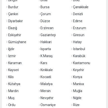
Bingöl
Bitlis
Bolu
Burdur
Bursa
Çanakkale
Çankırı
Çorum
Denizli
Diyarbakır
Düzce
Edirne
Elazığ
Erzincan
Erzurum
Eskişehir
Gaziantep
Giresun
Gümüşhane
Hakkari
Hatay
Iğdır
Isparta
İstanbul
İzmir
K.Maraş
Karabük
Karaman
Kars
Kastamonu
Kayseri
Kırıkkale
Kırşehir
Kilis
Kocaeli
Konya
Kütahya
Malatya
Manisa
Mardin
Mersin
Muğla
Muş
Nevşehir
Niğde
Ordu
Osmaniye
Rize