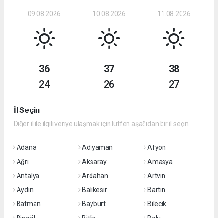
09.08.2026
10.08.2026
11.08.2026
36
37
38
24
26
27
İl Seçin
Diğer il ile ilgili veriye ulaşmak için lütfen aşağıdan bir il seçin
Adana
Adıyaman
Afyon
Ağrı
Aksaray
Amasya
Antalya
Ardahan
Artvin
Aydın
Balıkesir
Bartın
Batman
Bayburt
Bilecik