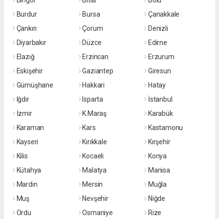
Bingöl
Bitlis
Bolu
Burdur
Bursa
Çanakkale
Çankırı
Çorum
Denizli
Diyarbakır
Düzce
Edirne
Elazığ
Erzincan
Erzurum
Eskişehir
Gaziantep
Giresun
Gümüşhane
Hakkari
Hatay
Iğdır
Isparta
İstanbul
İzmir
K.Maraş
Karabük
Karaman
Kars
Kastamonu
Kayseri
Kırıkkale
Kırşehir
Kilis
Kocaeli
Konya
Kütahya
Malatya
Manisa
Mardin
Mersin
Muğla
Muş
Nevşehir
Niğde
Ordu
Osmaniye
Rize