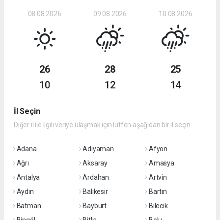
08.08.2026
09.08.2026
10.08.2026
26
28
25
10
12
14
İl Seçin
Diğer il ile ilgili veriye ulaşmak için lütfen aşağıdan bir il seçin
Adana
Adıyaman
Afyon
Ağrı
Aksaray
Amasya
Antalya
Ardahan
Artvin
Aydın
Balıkesir
Bartın
Batman
Bayburt
Bilecik