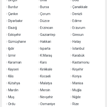
Bingöl
Bitlis
Bolu
Burdur
Bursa
Çanakkale
Çankırı
Çorum
Denizli
Diyarbakır
Düzce
Edirne
Elazığ
Erzincan
Erzurum
Eskişehir
Gaziantep
Giresun
Gümüşhane
Hakkari
Hatay
Iğdır
Isparta
İstanbul
İzmir
K.Maraş
Karabük
Karaman
Kars
Kastamonu
Kayseri
Kırıkkale
Kırşehir
Kilis
Kocaeli
Konya
Kütahya
Malatya
Manisa
Mardin
Mersin
Muğla
Muş
Nevşehir
Niğde
Ordu
Osmaniye
Rize