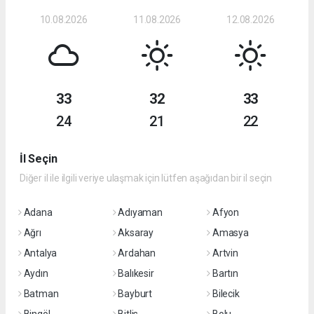
10.08.2026
11.08.2026
12.08.2026
33
32
33
24
21
22
İl Seçin
Diğer il ile ilgili veriye ulaşmak için lütfen aşağıdan bir il seçin
Adana
Adıyaman
Afyon
Ağrı
Aksaray
Amasya
Antalya
Ardahan
Artvin
Aydın
Balıkesir
Bartın
Batman
Bayburt
Bilecik