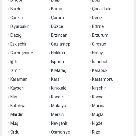
Bingöl
Bitlis
Bolu
Burdur
Bursa
Çanakkale
Çankırı
Çorum
Denizli
Diyarbakır
Düzce
Edirne
Elazığ
Erzincan
Erzurum
Eskişehir
Gaziantep
Giresun
Gümüşhane
Hakkari
Hatay
Iğdır
Isparta
İstanbul
İzmir
K.Maraş
Karabük
Karaman
Kars
Kastamonu
Kayseri
Kırıkkale
Kırşehir
Kilis
Kocaeli
Konya
Kütahya
Malatya
Manisa
Mardin
Mersin
Muğla
Muş
Nevşehir
Niğde
Ordu
Osmaniye
Rize