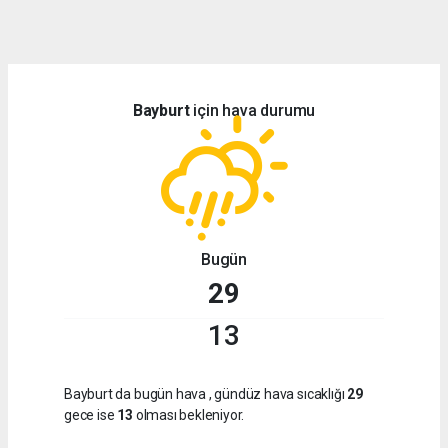
dini
chat
Bayburt
için hava durumu
Bugün
29
13
Bayburt da bugün hava
, gündüz hava sıcaklığı
29
gece ise
13
olması bekleniyor.