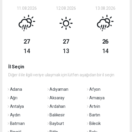
11.08.2026
12.08.2026
13.08.2026
27
27
26
14
13
14
İl Seçin
Diğer il ile ilgili veriye ulaşmak için lütfen aşağıdan bir il seçin
Adana
Adıyaman
Afyon
Ağrı
Aksaray
Amasya
Antalya
Ardahan
Artvin
Aydın
Balıkesir
Bartın
Batman
Bayburt
Bilecik