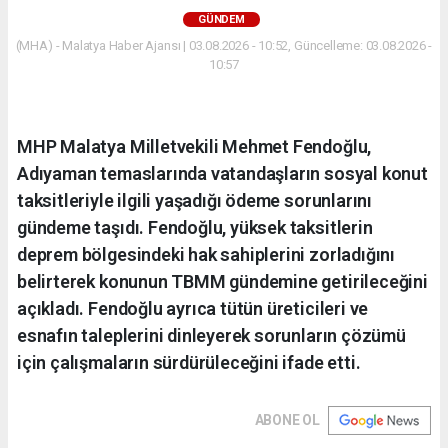
GÜNDEM
(MHA) - Malatya Haber Ajansı | 03.08.2026 - 10:52, Güncelleme: 03.08.2026 -
10:57
MHP Malatya Milletvekili Mehmet Fendoğlu,
Adıyaman temaslarında vatandaşların sosyal konut
taksitleriyle ilgili yaşadığı ödeme sorunlarını
gündeme taşıdı. Fendoğlu, yüksek taksitlerin
deprem bölgesindeki hak sahiplerini zorladığını
belirterek konunun TBMM gündemine getirileceğini
açıkladı. Fendoğlu ayrıca tütün üreticileri ve
esnafın taleplerini dinleyerek sorunların çözümü
için çalışmaların sürdürüleceğini ifade etti.
ABONE OL