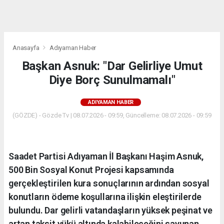
dini
chat
Anasayfa
Adıyaman Haber
Başkan Asnuk: "Dar Gelirliye Umut
Diye Borç Sunulmamalı"
ADIYAMAN HABER
(GÖZDE) - Gözde Tv | 08.07.2026 - 09:59, Güncelleme: 08.07.2026 - 09:59
Saadet Partisi Adıyaman İl Başkanı Haşim Asnuk,
500 Bin Sosyal Konut Projesi kapsamında
gerçekleştirilen kura sonuçlarının ardından sosyal
konutların ödeme koşullarına ilişkin eleştirilerde
bulundu. Dar gelirli vatandaşların yüksek peşinat ve
artan taksit yükü altında kalabileceğini savunan