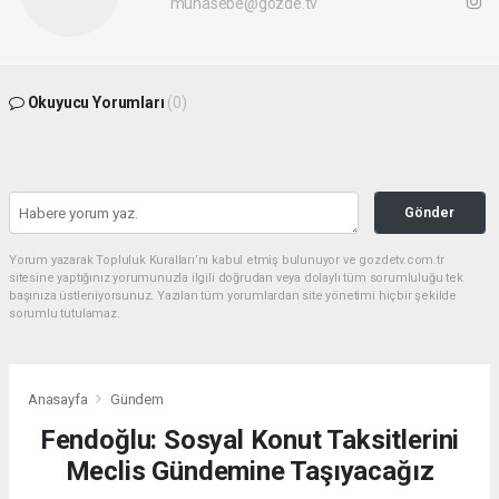
muhasebe@gozde.tv
Okuyucu Yorumları
(0)
Gönder
Yorum yazarak Topluluk Kuralları’nı kabul etmiş bulunuyor ve gozdetv.com.tr
sitesine yaptığınız yorumunuzla ilgili doğrudan veya dolaylı tüm sorumluluğu tek
başınıza üstleniyorsunuz. Yazılan tüm yorumlardan site yönetimi hiçbir şekilde
sorumlu tutulamaz.
Anasayfa
Gündem
Fendoğlu: Sosyal Konut Taksitlerini
Meclis Gündemine Taşıyacağız