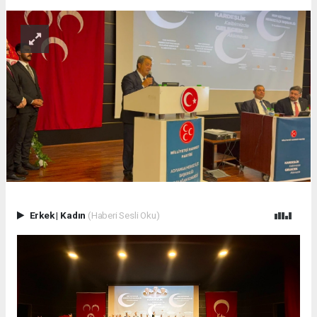
Erkek
|
Kadın
(Haberi Sesli Oku)