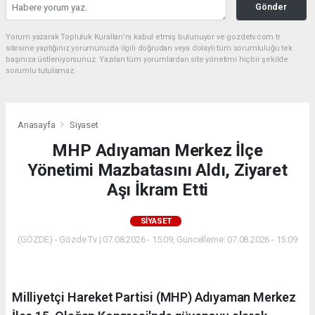
Gönder
Yorum yazarak Topluluk Kuralları’nı kabul etmiş bulunuyor ve gozdetv.com.tr
sitesine yaptığınız yorumunuzla ilgili doğrudan veya dolaylı tüm sorumluluğu tek
başınıza üstleniyorsunuz. Yazılan tüm yorumlardan site yönetimi hiçbir şekilde
sorumlu tutulamaz.
Anasayfa
Siyaset
MHP Adıyaman Merkez İlçe
Yönetimi Mazbatasını Aldı, Ziyaret
Aşı İkram Etti
SIYASET
(GÖZDE) - Gözde Tv | 07.08.2026 - 15:09, Güncelleme: 07.08.2026 - 15:09
Milliyetçi Hareket Partisi (MHP) Adıyaman Merkez