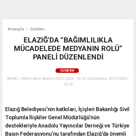
dini
chat
Anasayfa
Gündem
ELAZIĞ'DA “BAĞIMLILIKLA
MÜCADELEDE MEDYANIN ROLÜ”
PANELİ DÜZENLENDİ
GÜNDEM
(MHA) - Millet Haber Ajansı | 05.07.2026 - 16:12, Güncelleme: 05.07.2026 -
16:14
Elazığ Belediyesi'nin katkıları, İçişleri Bakanlığı Sivil
Toplumla İlişkiler Genel Müdürlüğü’nün
destekleriyle Anadolu Yayıncılar Derneği ve Türkiye
Basın Federasyonu’nu tarafından Elazığ'da önemli