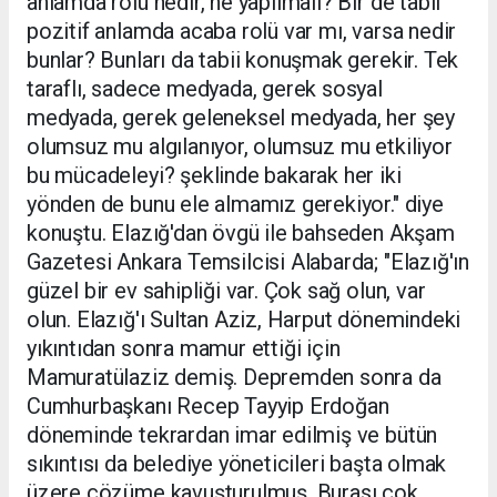
anlamda rolü nedir, ne yapılmalı? Bir de tabii
pozitif anlamda acaba rolü var mı, varsa nedir
bunlar? Bunları da tabii konuşmak gerekir. Tek
taraflı, sadece medyada, gerek sosyal
medyada, gerek geleneksel medyada, her şey
olumsuz mu algılanıyor, olumsuz mu etkiliyor
bu mücadeleyi? şeklinde bakarak her iki
yönden de bunu ele almamız gerekiyor." diye
konuştu. Elazığ'dan övgü ile bahseden Akşam
Gazetesi Ankara Temsilcisi Alabarda; "Elazığ'ın
güzel bir ev sahipliği var. Çok sağ olun, var
olun. Elazığ'ı Sultan Aziz, Harput dönemindeki
yıkıntıdan sonra mamur ettiği için
Mamuratülaziz demiş. Depremden sonra da
Cumhurbaşkanı Recep Tayyip Erdoğan
döneminde tekrardan imar edilmiş ve bütün
sıkıntısı da belediye yöneticileri başta olmak
üzere çözüme kavuşturulmuş. Burası çok