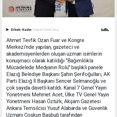
Erkek
|
Kadın
(Haberi Sesli Oku)
Ahmet Tevfik Ozan Fuar ve Kongre
Merkezi'nde yapılan, gazeteci ve
akademisyenlerden oluşan uzman isimlerin
konuşmacı olarak katıldığı "Bağımlılıkla
Mücadelede Medyanın Rolü" başlıklı panele
Elazığ Belediye Başkanı Şahin Şerifoğulları, AK
Parti Elazığ İl Başkanı Sencer Selmanoğlu ve
çok sayıda davetli katıldı. Kanal 7 Genel Yayın
Yönetmeni Mehmet Acet, Ülke TV Genel Yayın
Yönetmeni Hasan Öztürk, Akşam Gazetesi
Ankara Temsilcisi Yusuf Alabarda ve Güvenlik
Uzmanı Coşkun Başbuğ tarafından