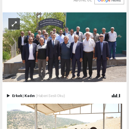
ABONE OL
Erkek
|
Kadın
(Haberi Sesli Oku)