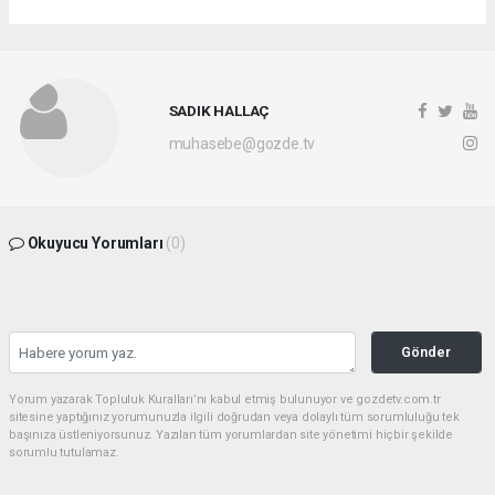
SADIK HALLAÇ
muhasebe@gozde.tv
Okuyucu Yorumları
(0)
Gönder
Yorum yazarak Topluluk Kuralları’nı kabul etmiş bulunuyor ve gozdetv.com.tr
sitesine yaptığınız yorumunuzla ilgili doğrudan veya dolaylı tüm sorumluluğu tek
başınıza üstleniyorsunuz. Yazılan tüm yorumlardan site yönetimi hiçbir şekilde
sorumlu tutulamaz.