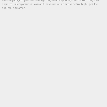
sitesine yaptığınız yorumunuzla ilgili doğrudan veya dolaylı tüm sorumluluğu tek
başınıza üstleniyorsunuz. Yazılan tüm yorumlardan site yönetimi hiçbir şekilde
sorumlu tutulamaz.
Anasayfa
Gündem
FIRAT Projesi'nin 2026 Yol Haritası
Belirlendi
GÜNDEM
(GÖZDE) - Gözde Tv | 05.08.2026 - 09:46, Güncelleme: 05.08.2026 - 09:46
Tarım ve Orman Bakan Yardımcısı Abdulkadir
Polat'ın başkanlığında gerçekleştirilen FIRAT
Projesi 2026 Yılı Yönlendirme Komitesi
Toplantısı'nda, Adıyaman'ın da aralarında
bulunduğu altı ilde yürütülen Fırat Nehri Havzası