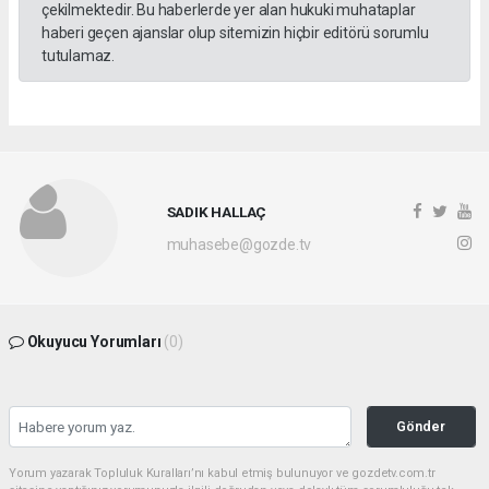
çekilmektedir. Bu haberlerde yer alan hukuki muhataplar
haberi geçen ajanslar olup sitemizin hiçbir editörü sorumlu
tutulamaz.
SADIK HALLAÇ
muhasebe@gozde.tv
Okuyucu Yorumları
(0)
Gönder
Yorum yazarak Topluluk Kuralları’nı kabul etmiş bulunuyor ve gozdetv.com.tr