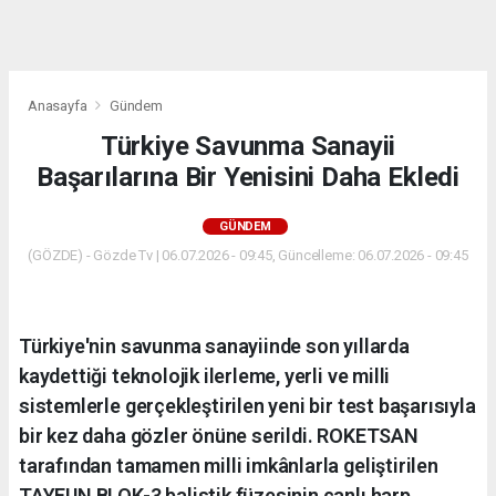
dini
chat
Anasayfa
Gündem
Türkiye Savunma Sanayii
Başarılarına Bir Yenisini Daha Ekledi
GÜNDEM
(GÖZDE) - Gözde Tv | 06.07.2026 - 09:45, Güncelleme: 06.07.2026 - 09:45
Türkiye'nin savunma sanayiinde son yıllarda
kaydettiği teknolojik ilerleme, yerli ve milli
sistemlerle gerçekleştirilen yeni bir test başarısıyla
bir kez daha gözler önüne serildi. ROKETSAN
tarafından tamamen milli imkânlarla geliştirilen
TAYFUN BLOK-3 balistik füzesinin canlı harp