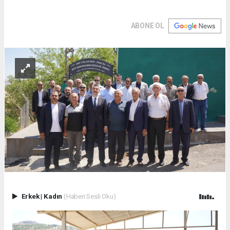
ABONE OL
Erkek
|
Kadın
(Haberi Sesli Oku)