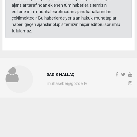
ajanslar tarafından eklenen tüm haberler, sitemizin
editörlerinin müdahalesi olmadan ajans kanallarından
çekilmektedir. Bu haberlerde yer alan hukuki muhataplar
haberi geçen ajanslar olup sitemizin hiçbir editörü sorumlu
tutulamaz.
SADIK HALLAÇ
muhasebe@gozde.tv
Okuyucu Yorumları
(0)
Gönder