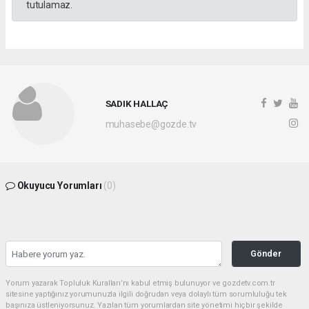
tutulamaz.
SADIK HALLAÇ
muhasebe@gozde.tv
Okuyucu Yorumları
(0)
Gönder
Yorum yazarak Topluluk Kuralları’nı kabul etmiş bulunuyor ve gozdetv.com.tr
sitesine yaptığınız yorumunuzla ilgili doğrudan veya dolaylı tüm sorumluluğu tek
başınıza üstleniyorsunuz. Yazılan tüm yorumlardan site yönetimi hiçbir şekilde