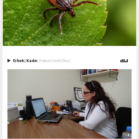
Erkek
|
Kadın
(Haberi Sesli Oku)