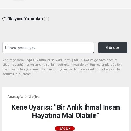
Okuyucu Yorumları
(0)
Gönder
Yorum yazarak Topluluk Kuralları’nı kabul etmiş bulunuyor ve gozdetv.com.tr
sitesine yaptığınız yorumunuzla ilgili doğrudan veya dolaylı tüm sorumluluğu tek
başınıza üstleniyorsunuz. Yazılan tüm yorumlardan site yönetimi hiçbir şekilde
sorumlu tutulamaz.
Anasayfa
Sağlık
Kene Uyarısı: "Bir Anlık İhmal İnsan
Hayatına Mal Olabilir"
SAĞLIK