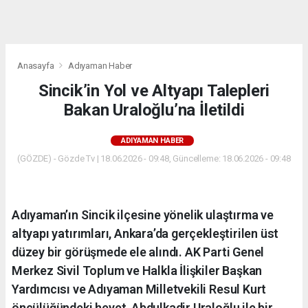
dini
chat
Anasayfa
Adıyaman Haber
Sincik’in Yol ve Altyapı Talepleri
Bakan Uraloğlu’na İletildi
ADIYAMAN HABER
(GÖZDE) - Gözde Tv | 18.06.2026 - 09:48, Güncelleme: 18.06.2026 - 09:48
Adıyaman’ın Sincik ilçesine yönelik ulaştırma ve
altyapı yatırımları, Ankara’da gerçekleştirilen üst
düzey bir görüşmede ele alındı. AK Parti Genel
Merkez Sivil Toplum ve Halkla İlişkiler Başkan
Yardımcısı ve Adıyaman Milletvekili Resul Kurt
öncülüğündeki heyet, Abdulkadir Uraloğlu ile bir