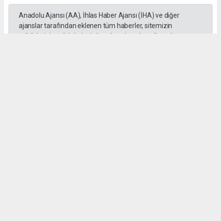
Anadolu Ajansı (AA), İhlas Haber Ajansı (İHA) ve diğer
ajanslar tarafından eklenen tüm haberler, sitemizin
editörlerinin müdahalesi olmadan ajans kanallarından
çekilmektedir. Bu haberlerde yer alan hukuki muhataplar
haberi geçen ajanslar olup sitemizin hiçbir editörü sorumlu
tutulamaz.
SADIK HALLAÇ
muhasebe@gozde.tv
Okuyucu Yorumları
(0)