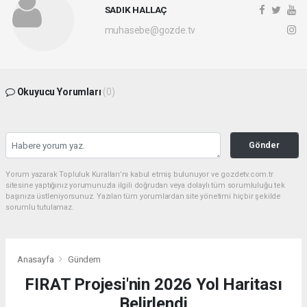
SADIK HALLAÇ
muhasebe@gozde.tv
Okuyucu Yorumları
(0)
Gönder
Yorum yazarak Topluluk Kuralları’nı kabul etmiş bulunuyor ve gozdetv.com.tr
sitesine yaptığınız yorumunuzla ilgili doğrudan veya dolaylı tüm sorumluluğu tek
başınıza üstleniyorsunuz. Yazılan tüm yorumlardan site yönetimi hiçbir şekilde
sorumlu tutulamaz.
Anasayfa
Gündem
FIRAT Projesi'nin 2026 Yol Haritası
Belirlendi