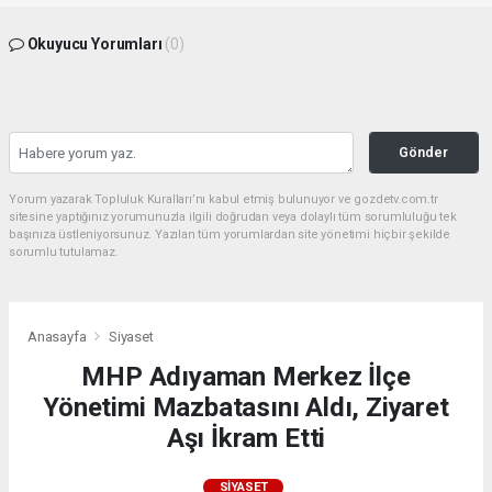
Okuyucu Yorumları
(0)
Gönder
Yorum yazarak Topluluk Kuralları’nı kabul etmiş bulunuyor ve gozdetv.com.tr
sitesine yaptığınız yorumunuzla ilgili doğrudan veya dolaylı tüm sorumluluğu tek
başınıza üstleniyorsunuz. Yazılan tüm yorumlardan site yönetimi hiçbir şekilde
sorumlu tutulamaz.
Anasayfa
Siyaset
MHP Adıyaman Merkez İlçe
Yönetimi Mazbatasını Aldı, Ziyaret
Aşı İkram Etti
SIYASET