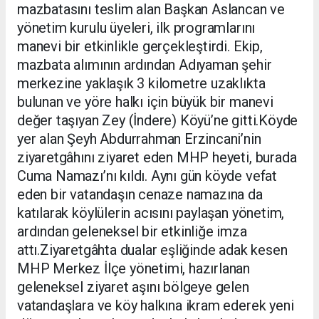
mazbatasını teslim alan Başkan Aslancan ve
yönetim kurulu üyeleri, ilk programlarını
manevi bir etkinlikle gerçekleştirdi. Ekip,
mazbata alımının ardından Adıyaman şehir
merkezine yaklaşık 3 kilometre uzaklıkta
bulunan ve yöre halkı için büyük bir manevi
değer taşıyan Zey (İndere) Köyü’ne gitti.Köyde
yer alan Şeyh Abdurrahman Erzincani’nin
ziyaretgâhını ziyaret eden MHP heyeti, burada
Cuma Namazı’nı kıldı. Aynı gün köyde vefat
eden bir vatandaşın cenaze namazına da
katılarak köylülerin acısını paylaşan yönetim,
ardından geleneksel bir etkinliğe imza
attı.Ziyaretgâhta dualar eşliğinde adak kesen
MHP Merkez İlçe yönetimi, hazırlanan
geleneksel ziyaret aşını bölgeye gelen
vatandaşlara ve köy halkına ikram ederek yeni