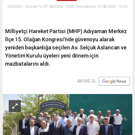
(GÖZDE) - Gözde Tv | 07.08.2026 - 15:09, Güncelleme: 07.08.2026 - 15:09
Milliyetçi Hareket Partisi (MHP) Adıyaman Merkez
İlçe 15. Olağan Kongresi'nde güvenoyu alarak
yeniden başkanlığa seçilen Av. Selçuk Aslancan ve
Yönetim Kurulu üyeleri yeni dönem için
mazbatalarını aldı.
ABONE OL