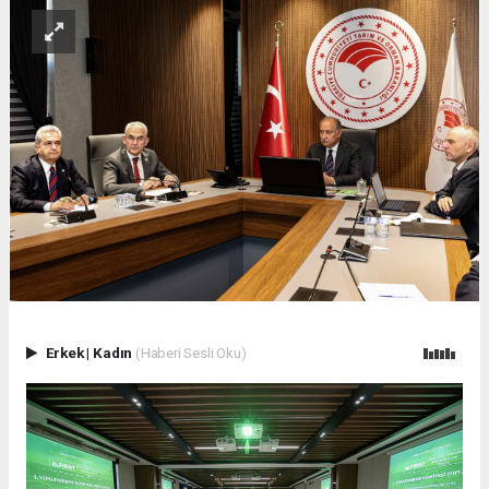
Erkek
|
Kadın
(Haberi Sesli Oku)