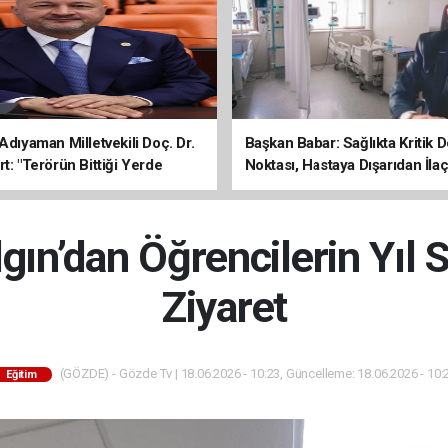
Adıyaman Milletvekili Doç. Dr.
Başkan Babar: Sağlıkta Kritik
t: "Terörün Bittiği Yerde
Noktası, Hastaya Dışarıdan İl
 Başlar"
Sona Erdi
n’dan Öğrencilerin Yıl 
Ziyaret
(GÖZDE) - Gözde Tv | 18.06.2026 - 10:23, Güncelleme: 18.06.2026 - 10:
Eğitim