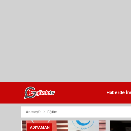
dini
chat
Haberde İn
Anasayfa
Eğitim
ADIYAMAN