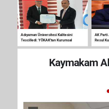
Adıyaman Üniversitesi Kalitesini
AK Parti 
Tescilledi: YÖKAK’tan Kurumsal
Resul Kur
Akreditasyon Belgesi
Kalkınma
Kaymakam Algı