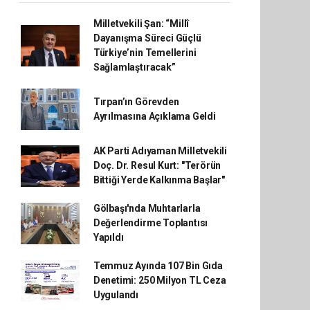
Milletvekili Şan: “Millî
Dayanışma Süreci Güçlü
Türkiye’nin Temellerini
Sağlamlaştıracak”
Tırpan’ın Görevden
Ayrılmasına Açıklama Geldi
AK Parti Adıyaman Milletvekili
Doç. Dr. Resul Kurt: "Terörün
Bittiği Yerde Kalkınma Başlar"
Gölbaşı'nda Muhtarlarla
Değerlendirme Toplantısı
Yapıldı
Temmuz Ayında 107 Bin Gıda
Denetimi: 250 Milyon TL Ceza
Uygulandı