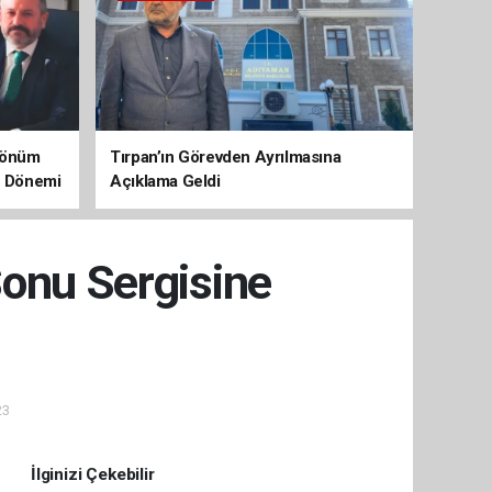
 Dönüm
Tırpan’ın Görevden Ayrılmasına
aç Dönemi
Açıklama Geldi
Sonu Sergisine
23
İlginizi Çekebilir