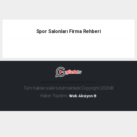
dini
chat
Spor Salonları Firma Rehberi
haber paketi
haber scripti
haber yazılımı
Tüm hakları saklı tutulmaktadır.Copyright 2026©
Haber Yazılımı:
Web Aksiyon ®