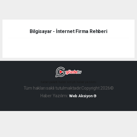
dini
chat
Bilgisayar - İnternet Firma Rehberi
haber paketi
haber scripti
haber yazılımı
Tüm hakları saklı tutulmaktadır.Copyright 2026©
Haber Yazılımı:
Web Aksiyon ®