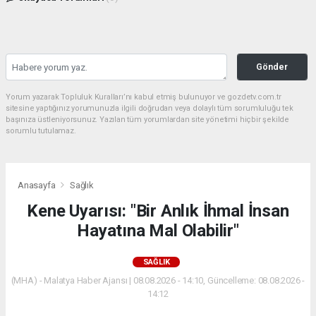
Gönder
Yorum yazarak Topluluk Kuralları’nı kabul etmiş bulunuyor ve gozdetv.com.tr
sitesine yaptığınız yorumunuzla ilgili doğrudan veya dolaylı tüm sorumluluğu tek
başınıza üstleniyorsunuz. Yazılan tüm yorumlardan site yönetimi hiçbir şekilde
sorumlu tutulamaz.
Anasayfa
Sağlık
Kene Uyarısı: "Bir Anlık İhmal İnsan
Hayatına Mal Olabilir"
SAĞLIK
(MHA) - Malatya Haber Ajansı | 08.08.2026 - 14:10, Güncelleme: 08.08.2026 -
14:12