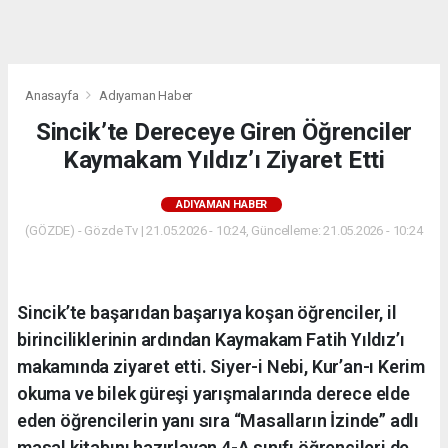
dini
chat
Anasayfa
Adıyaman Haber
Sincik’te Dereceye Giren Öğrenciler
Kaymakam Yıldız’ı Ziyaret Etti
ADIYAMAN HABER
(GÖZDE) - Gözde Tv | 21.05.2026 - 10:24, Güncelleme: 21.05.2026 - 10:24
Sincik’te başarıdan başarıya koşan öğrenciler, il
birinciliklerinin ardından Kaymakam Fatih Yıldız’ı
makamında ziyaret etti. Siyer-i Nebi, Kur’an-ı Kerim
okuma ve bilek güreşi yarışmalarında derece elde
eden öğrencilerin yanı sıra “Masalların İzinde” adlı
masal kitabını hazırlayan 4-A sınıfı öğrencileri de