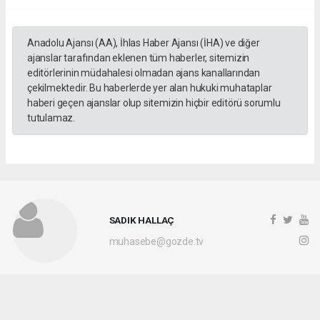
Anadolu Ajansı (AA), İhlas Haber Ajansı (İHA) ve diğer
ajanslar tarafından eklenen tüm haberler, sitemizin
editörlerinin müdahalesi olmadan ajans kanallarından
çekilmektedir. Bu haberlerde yer alan hukuki muhataplar
haberi geçen ajanslar olup sitemizin hiçbir editörü sorumlu
tutulamaz.
SADIK HALLAÇ
muhasebe@gozde.tv
Okuyucu Yorumları
(0)