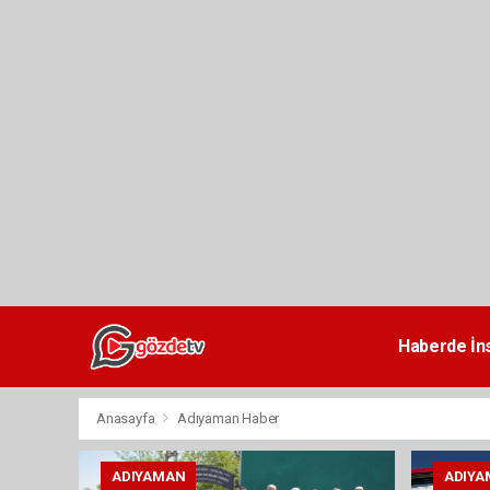
dini
chat
Haberde İn
Anasayfa
Adıyaman Haber
ADIYAMAN
ADIYA