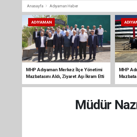
Anasayfa
Adıyaman Haber
ADIYAMAN
ADIYA
MHP Adıyaman Merkez İlçe Yönetimi
MHP Adı
Mazbatasını Aldı, Ziyaret Aşı İkram Etti
Mazbatas
Müdür Nazm