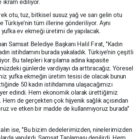
ikram ediliyor.
ek otu, tuz, bitkisel susuz yağ ve sarı gelin otu
 Türkiye’nin tüm illerine gönderiliyor. Aynı
ufka ev ekmeği üretimi de yapılacak.
unan Samsat Belediye Başkanı Halil Fırat, "Kadın
dın istihdamını burada yakaladık. Türkiye’nin çeşitli
liyor. Bu talepleri karşılama adına kapasite
müzdeki günlerde vardiyayı da arttıracağız. Yöresel
iz yufka ekmeğin üretim tesisi de olacak bunun
ittiğinde 50 kadın istihdamına ulaşacağımızı
yer edindi. Hem ekonomik olarak ürettiğimiz
. Hem de gerçekten çok hijyenik sağlık açısından
oruz ve etken bir madde de kullanmıyoruz burada"
alın ise, "Bu bizim dedelerimizden, ninelerimizden
mlarda yapılırdı, Samsat Taplaması denilirdi. Hem