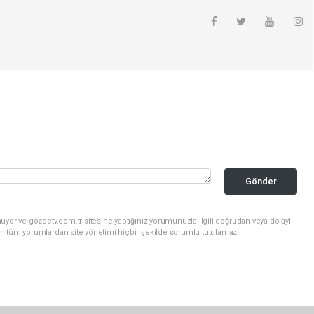
Gönder
uyor ve gozdetv.com.tr sitesine yaptığınız yorumunuzla ilgili doğrudan veya dolaylı
n tüm yorumlardan site yönetimi hiçbir şekilde sorumlu tutulamaz.