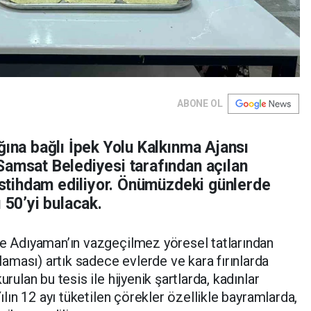
ABONE OL
ğına bağlı İpek Yolu Kalkınma Ajansı
Samsat Belediyesi tarafından açılan
 istihdam ediliyor. Önümüzdeki günlerde
 50’yi bulacak.
ve Adıyaman’ın vazgeçilmez yöresel tatlarından
ması) artık sadece evlerde ve kara fırınlarda
urulan bu tesis ile hijyenik şartlarda, kadınlar
Yılın 12 ayı tüketilen çörekler özellikle bayramlarda,