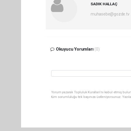
SADIK HALLAÇ
muhasebe@gozde.tv
Okuyucu Yorumları
(0)
Yorum yazarak Topluluk Kuralları’nı kabul etmiş bulun
tüm sorumluluğu tek başınıza üstleniyorsunuz. Yazıla