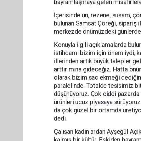
bayramlaşmaya gelen misafirlere 
İçerisinde un, rezene, susam, çör
bulunan Samsat Çöreği, sipariş ile
merkezde önümüzdeki günlerde y
Konuyla ilgili açıklamalarda bul
istihdamı bizim için önemliydi, ka
illerinden artık büyük talepler ge
arttırımına gideceğiz. Hatta önü
olarak bizim sac ekmeği dediğim
paralelinde. Totalde tesisimiz b
düşünüyoruz. Çok ciddi pazarda 
ürünleri ucuz piyasaya sürüyoruz
da çok güzel bir ortamda üretiy
dedi.
Çalışan kadınlardan Ayşegül Açık
kalmış bir kültür. Eskiden bayra