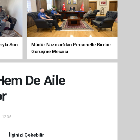
arıyla Son
Müdür Nazman’dan Personelle Birebir
Görüşme Mesaisi
 Hem De Aile
or
- 12:35
İlginizi Çekebilir