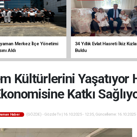
yaman Merkez İlçe Yönetimi
34 Yıllık Evlat Hasreti İkiz Kızl
ını Aldı
Buldu
m Kültürlerini Yaşatıyor
konomisine Katkı Sağlıy
(GÖZDE) - Gözde Tv | 16.10.2025 - 12:35, Güncelleme: 16.10.2025 
yaman Haber