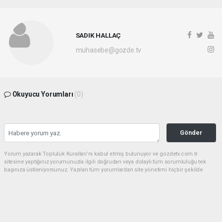
SADIK HALLAÇ
muhasebe@gozde.tv
Okuyucu Yorumları
(0)
Gönder
Yorum yazarak Topluluk Kuralları’nı kabul etmiş bulunuyor ve gozdetv.com.tr
sitesine yaptığınız yorumunuzla ilgili doğrudan veya dolaylı tüm sorumluluğu tek
başınıza üstleniyorsunuz. Yazılan tüm yorumlardan site yönetimi hiçbir şekilde
sorumlu tutulamaz.