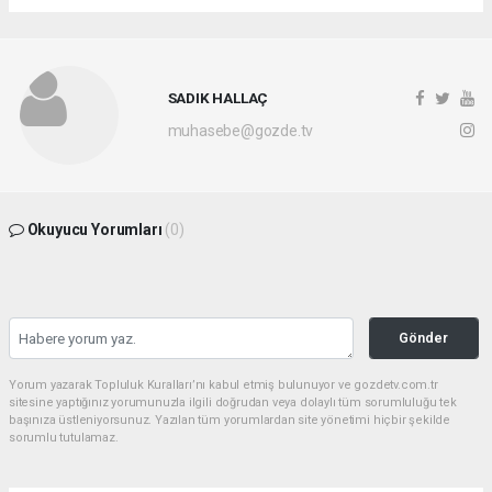
SADIK HALLAÇ
muhasebe@gozde.tv
Okuyucu Yorumları
(0)
Gönder
Yorum yazarak Topluluk Kuralları’nı kabul etmiş bulunuyor ve gozdetv.com.tr
sitesine yaptığınız yorumunuzla ilgili doğrudan veya dolaylı tüm sorumluluğu tek
başınıza üstleniyorsunuz. Yazılan tüm yorumlardan site yönetimi hiçbir şekilde
sorumlu tutulamaz.