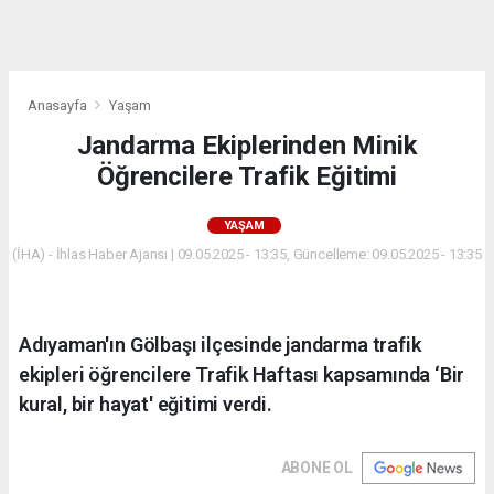
dini
chat
Anasayfa
Yaşam
Jandarma Ekiplerinden Minik
Öğrencilere Trafik Eğitimi
YAŞAM
(İHA) - İhlas Haber Ajansı | 09.05.2025 - 13:35, Güncelleme: 09.05.2025 - 13:35
Adıyaman'ın Gölbaşı ilçesinde jandarma trafik
ekipleri öğrencilere Trafik Haftası kapsamında ‘Bir
kural, bir hayat' eğitimi verdi.
ABONE OL