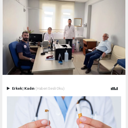
Erkek
|
Kadın
(Haberi Sesli Oku)