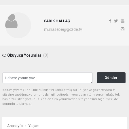
SADIK HALLAÇ
muhasebe@gozde.tv
Okuyucu Yorumları
(0)
Gönder
Yorum yazarak Topluluk Kuralları’nı kabul etmiş bulunuyor ve gozdetv.com.tr
sitesine yaptığınız yorumunuzla ilgili doğrudan veya dolaylı tüm sorumluluğu tek
başınıza üstleniyorsunuz. Yazılan tüm yorumlardan site yönetimi hiçbir şekilde
sorumlu tutulamaz.
Anasayfa
Yaşam