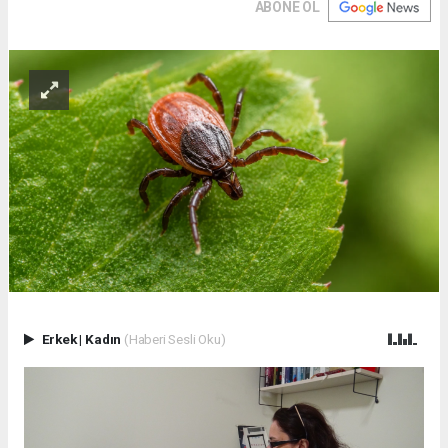
ABONE OL
Erkek
|
Kadın
(Haberi Sesli Oku)