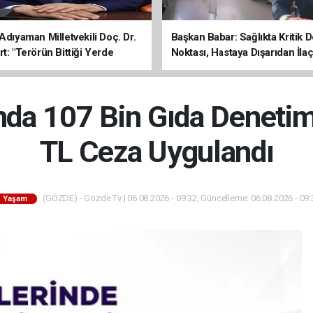
Adıyaman Milletvekili Doç. Dr.
Başkan Babar: Sağlıkta Kritik
t: "Terörün Bittiği Yerde
Noktası, Hastaya Dışarıdan İl
 Başlar"
Sona Erdi
a 107 Bin Gıda Denetim
TL Ceza Uygulandı
(GÖZDE) - Gözde Tv | 06.08.2026 - 09:32, Güncelleme: 06.08.2026 - 09:
Yaşam