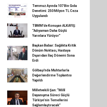
Temmuz Ayında 107 Bin Gıda
Denetimi: 250 Milyon TL Ceza
Uygulandı
TBMM’de Konuşan ALKAYIŞ:
“Adıyaman Daha Güçlü
Yarınlara Yürüyor”
Başkan Babar: Sağlıkta Kritik
Dönüm Noktası, Hastaya
Dışarıdan İlaç Dönemi Sona
Erdi
Gölbaşı'nda Muhtarlarla
Değerlendirme Toplantısı
Yapıldı
Milletvekili Şan: “Millî
Dayanışma Süreci Güçlü
Türkiye’nin Temellerini
Sağlamlaştıracak”