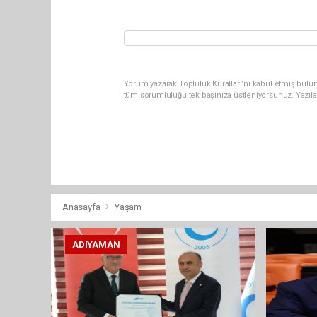
Yorum yazarak Topluluk Kuralları’nı kabul etmiş bulun
tüm sorumluluğu tek başınıza üstleniyorsunuz. Yazıla
Anasayfa
Yaşam
ADIYAMAN