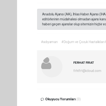
Anadolu Ajansı (AA), İhlas Haber Ajansı (İHA
editörlerinin müdahalesi olmadan ajans kana
haberi geçen ajanslar olup sitemizin hiçbir 
#adıyaman
#Doğum ve Çocuk Hastalıkları 
FERHAT FIRAT
frhtfrt@icloud.com
Okuyucu Yorumları
(0)