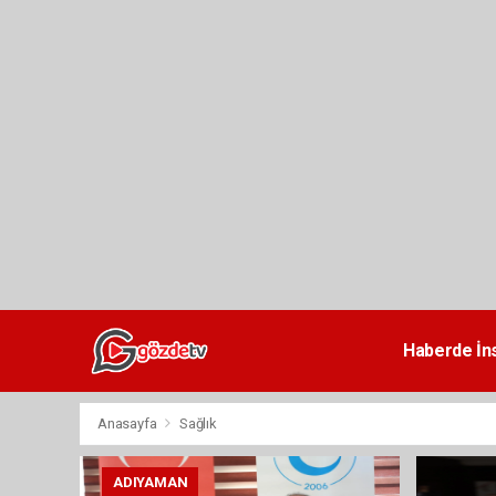
dini
chat
Haberde İn
Anasayfa
Sağlık
ADIYAMAN