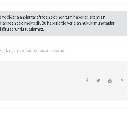
) ve diğer ajanslar tarafından eklenen tüm haberler, sitemizin
llarından çekilmektedir. Bu haberlerde yer alan hukuki muhataplar
editörü sorumlu tutulamaz.
Hastanesi'nde hasta kabulüne başladı.