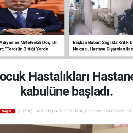
Adıyaman Milletvekili Doç. Dr.
Başkan Babar: Sağlıkta Kritik
t: "Terörün Bittiği Yerde
Noktası, Hastaya Dışarıdan İl
 Başlar"
Sona Erdi
cuk Hastalıkları Hastane
kabulüne başladı.
(GÖZDE) - Gözde Tv | 24.02.2025 - 16:10, Güncelleme: 24.02.2025 - 16:
Sağlık