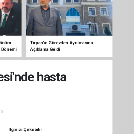
 Dönüm
Tırpan’ın Görevden Ayrılmasına
aç Dönemi
Açıklama Geldi
si'nde hasta
10
İlginizi Çekebilir