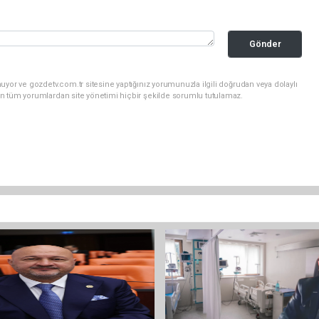
Gönder
uyor ve gozdetv.com.tr sitesine yaptığınız yorumunuzla ilgili doğrudan veya dolaylı
n tüm yorumlardan site yönetimi hiçbir şekilde sorumlu tutulamaz.