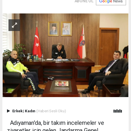
ABONE OL
Erkek
|
Kadın
(Haberi Sesli Oku)
Adıyaman'da, bir takım incelemeler ve
ziyaretler için gelen Jandarma Genel