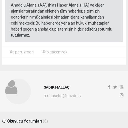
Anadolu Ajansı (AA), İhlas Haber Ajansı (İHA) ve diğer
ajanslar tarafından eklenen tüm haberler, sitemizin
editörlerinin müdahalesi olmadan ajans kanallarından
çekilmektedir. Bu haberlerde yer alan hukuki muhataplar
haberi geçen ajanslar olup sitemizin hiçbir editörü sorumlu
tutulamaz.
#alperuzman
#tolgaçemrek
SADIK HALLAÇ
muhasebe@gozde.tv
Okuyucu Yorumları
(0)