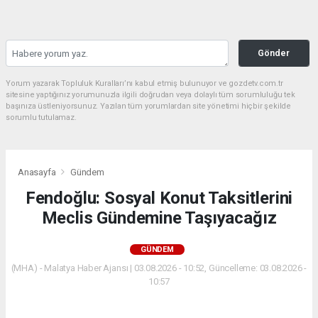
Gönder
Yorum yazarak Topluluk Kuralları’nı kabul etmiş bulunuyor ve gozdetv.com.tr
sitesine yaptığınız yorumunuzla ilgili doğrudan veya dolaylı tüm sorumluluğu tek
başınıza üstleniyorsunuz. Yazılan tüm yorumlardan site yönetimi hiçbir şekilde
sorumlu tutulamaz.
Anasayfa
Gündem
Fendoğlu: Sosyal Konut Taksitlerini
Meclis Gündemine Taşıyacağız
GÜNDEM
(MHA) - Malatya Haber Ajansı | 03.08.2026 - 10:52, Güncelleme: 03.08.2026 -
10:57