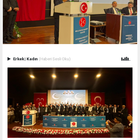
Erkek
|
Kadın
(Haberi Sesli Oku)