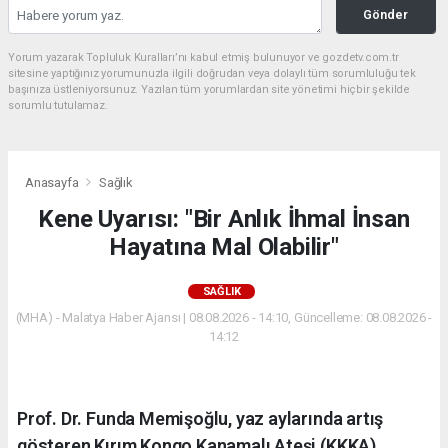
Gönder
Yorum yazarak Topluluk Kuralları’nı kabul etmiş bulunuyor ve gozdetv.com.tr
sitesine yaptığınız yorumunuzla ilgili doğrudan veya dolaylı tüm sorumluluğu tek
başınıza üstleniyorsunuz. Yazılan tüm yorumlardan site yönetimi hiçbir şekilde
sorumlu tutulamaz.
Anasayfa
Sağlık
Kene Uyarısı: "Bir Anlık İhmal İnsan
Hayatına Mal Olabilir"
SAĞLIK
(MHA) - Malatya Haber Ajansı | 08.08.2026 - 14:10, Güncelleme: 08.08.2026 -
14:12
Prof. Dr. Funda Memişoğlu, yaz aylarında artış
gösteren Kırım Kongo Kanamalı Ateşi (KKKA)