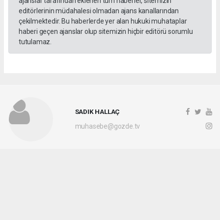
ajanslar tarafından eklenen tüm haberler, sitemizin
editörlerinin müdahalesi olmadan ajans kanallarından
çekilmektedir. Bu haberlerde yer alan hukuki muhataplar
haberi geçen ajanslar olup sitemizin hiçbir editörü sorumlu
tutulamaz.
SADIK HALLAÇ
muhasebe@gozde.tv
Okuyucu Yorumları
(0)
Gönder