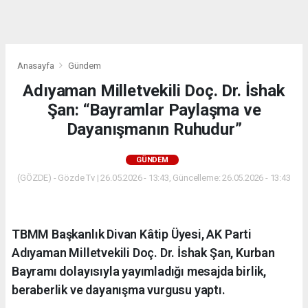
dini
chat
Anasayfa
Gündem
Adıyaman Milletvekili Doç. Dr. İshak
Şan: “Bayramlar Paylaşma ve
Dayanışmanın Ruhudur”
GÜNDEM
(GÖZDE) - Gözde Tv | 26.05.2026 - 13:43, Güncelleme: 26.05.2026 - 13:43
TBMM Başkanlık Divan Kâtip Üyesi, AK Parti
Adıyaman Milletvekili Doç. Dr. İshak Şan, Kurban
Bayramı dolayısıyla yayımladığı mesajda birlik,
beraberlik ve dayanışma vurgusu yaptı.