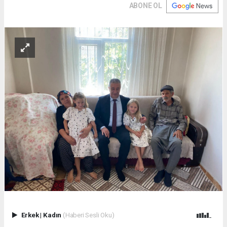
ABONE OL
Erkek
|
Kadın
(Haberi Sesli Oku)