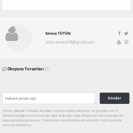
Emine TÜTÜN
tutun.emine18@gmail.com
Okuyucu Yorumları
(0)
Gönder
Yorum yazarak Topluluk Kuralları’nı kabul etmiş bulunuyor ve gozdetv.com.tr
sitesine yaptığınız yorumunuzla ilgili doğrudan veya dolaylı tüm sorumluluğu tek
başınıza üstleniyorsunuz. Yazılan tüm yorumlardan site yönetimi hiçbir şekilde
sorumlu tutulamaz.