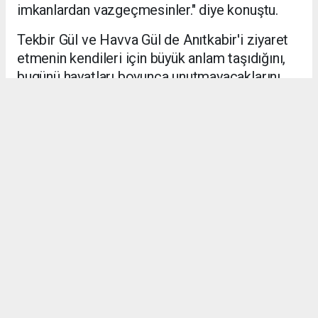
imkanlardan vazgeçmesinler." diye konuştu.
Tekbir Gül ve Havva Gül de Anıtkabir'i ziyaret
etmenin kendileri için büyük anlam taşıdığını,
bugünü hayatları boyunca unutmayacaklarını
dile getirdi. (PERRE)
ADIYAMAN HABERİ
Anadolu Ajansı (AA), İhlas Haber Ajansı (İHA) ve diğer
ajanslar tarafından eklenen tüm haberler, sitemizin
editörlerinin müdahalesi olmadan ajans kanallarından
çekilmektedir. Bu haberlerde yer alan hukuki muhataplar
haberi geçen ajanslar olup sitemizin hiçbir editörü sorumlu
tutulamaz.