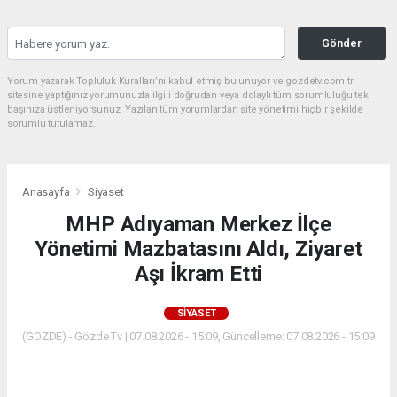
Gönder
Yorum yazarak Topluluk Kuralları’nı kabul etmiş bulunuyor ve gozdetv.com.tr
sitesine yaptığınız yorumunuzla ilgili doğrudan veya dolaylı tüm sorumluluğu tek
başınıza üstleniyorsunuz. Yazılan tüm yorumlardan site yönetimi hiçbir şekilde
sorumlu tutulamaz.
Anasayfa
Siyaset
MHP Adıyaman Merkez İlçe
Yönetimi Mazbatasını Aldı, Ziyaret
Aşı İkram Etti
SIYASET
(GÖZDE) - Gözde Tv | 07.08.2026 - 15:09, Güncelleme: 07.08.2026 - 15:09