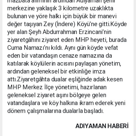
mazbata alımının ardından Adıyaman şehir
merkezine yaklaşık 3 kilometre uzaklıkta
bulunan ve yöre halkı için büyük bir manevi
değer taşıyan Zey (İndere) Köyü’ne gitti.Köyde
yer alan Şeyh Abdurrahman Erzincani’nin
ziyaretgâhını ziyaret eden MHP heyeti, burada
Cuma Namazı’nı kıldı. Aynı gün köyde vefat
eden bir vatandaşın cenaze namazına da
katılarak köylülerin acısını paylaşan yönetim,
ardından geleneksel bir etkinliğe imza
attı.Ziyaretgâhta dualar eşliğinde adak kesen
MHP Merkez İlçe yönetimi, hazırlanan
geleneksel ziyaret aşını bölgeye gelen
vatandaşlara ve köy halkına ikram ederek yeni
dönem çalışmalarına dualarla başladı.
ADIYAMAN HABERİ