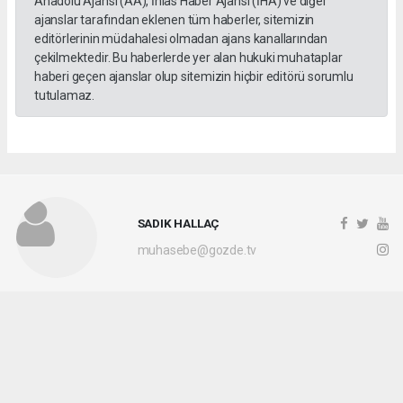
Anadolu Ajansı (AA), İhlas Haber Ajansı (İHA) ve diğer
ajanslar tarafından eklenen tüm haberler, sitemizin
editörlerinin müdahalesi olmadan ajans kanallarından
çekilmektedir. Bu haberlerde yer alan hukuki muhataplar
haberi geçen ajanslar olup sitemizin hiçbir editörü sorumlu
tutulamaz.
SADIK HALLAÇ
muhasebe@gozde.tv
Okuyucu Yorumları
(0)
Gönder