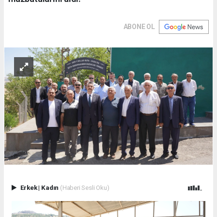
ABONE OL
Erkek
|
Kadın
(Haberi Sesli Oku)