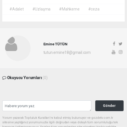
#Adalet
#Uzlaşma
#Mahkeme
#ceza
Emine TÜTÜN
tutun.emine18@gmail.com
Okuyucu Yorumları
(0)
Gönder
Yorum yazarak Topluluk Kuralları’nı kabul etmiş bulunuyor ve gozdetv.com.tr
sitesine yaptığınız yorumunuzla ilgili doğrudan veya dolaylı tüm sorumluluğu tek
başınıza üstleniyorsunuz. Yazılan tüm yorumlardan site yönetimi hiçbir şekilde