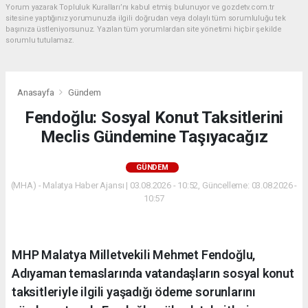
Yorum yazarak Topluluk Kuralları’nı kabul etmiş bulunuyor ve gozdetv.com.tr
sitesine yaptığınız yorumunuzla ilgili doğrudan veya dolaylı tüm sorumluluğu tek
başınıza üstleniyorsunuz. Yazılan tüm yorumlardan site yönetimi hiçbir şekilde
sorumlu tutulamaz.
Anasayfa
Gündem
Fendoğlu: Sosyal Konut Taksitlerini
Meclis Gündemine Taşıyacağız
GÜNDEM
(MHA) - Malatya Haber Ajansı | 03.08.2026 - 10:52, Güncelleme: 03.08.2026 -
10:57
MHP Malatya Milletvekili Mehmet Fendoğlu,
Adıyaman temaslarında vatandaşların sosyal konut
taksitleriyle ilgili yaşadığı ödeme sorunlarını