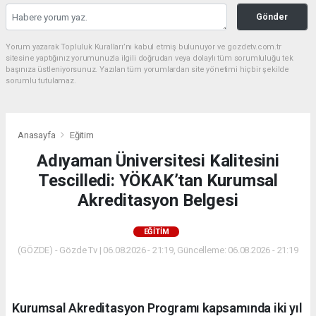
Gönder
Yorum yazarak Topluluk Kuralları’nı kabul etmiş bulunuyor ve gozdetv.com.tr
sitesine yaptığınız yorumunuzla ilgili doğrudan veya dolaylı tüm sorumluluğu tek
başınıza üstleniyorsunuz. Yazılan tüm yorumlardan site yönetimi hiçbir şekilde
sorumlu tutulamaz.
Anasayfa
Eğitim
Adıyaman Üniversitesi Kalitesini
Tescilledi: YÖKAK’tan Kurumsal
Akreditasyon Belgesi
EĞITIM
(GÖZDE) - Gözde Tv | 06.08.2026 - 21:19, Güncelleme: 06.08.2026 - 21:19
Kurumsal Akreditasyon Programı kapsamında iki yıl