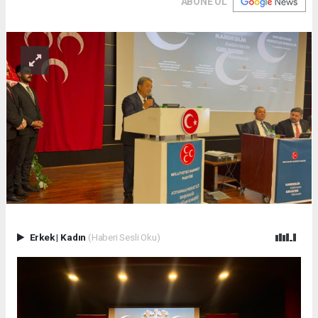
ABONE OL
Erkek
|
Kadın
(Haberi Sesli Oku)