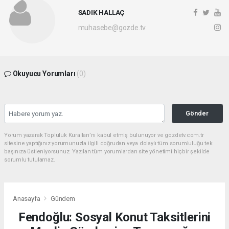
SADIK HALLAÇ
muhasebe@gozde.tv
Okuyucu Yorumları
(0)
Gönder
Yorum yazarak Topluluk Kuralları’nı kabul etmiş bulunuyor ve gozdetv.com.tr
sitesine yaptığınız yorumunuzla ilgili doğrudan veya dolaylı tüm sorumluluğu tek
başınıza üstleniyorsunuz. Yazılan tüm yorumlardan site yönetimi hiçbir şekilde
sorumlu tutulamaz.
Anasayfa
Gündem
Fendoğlu: Sosyal Konut Taksitlerini