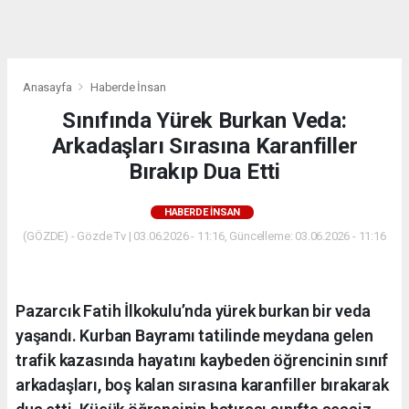
dini
chat
Anasayfa
Haberde İnsan
Sınıfında Yürek Burkan Veda:
Arkadaşları Sırasına Karanfiller
Bırakıp Dua Etti
HABERDE İNSAN
(GÖZDE) - Gözde Tv | 03.06.2026 - 11:16, Güncelleme: 03.06.2026 - 11:16
Pazarcık Fatih İlkokulu’nda yürek burkan bir veda
yaşandı. Kurban Bayramı tatilinde meydana gelen
trafik kazasında hayatını kaybeden öğrencinin sınıf
arkadaşları, boş kalan sırasına karanfiller bırakarak