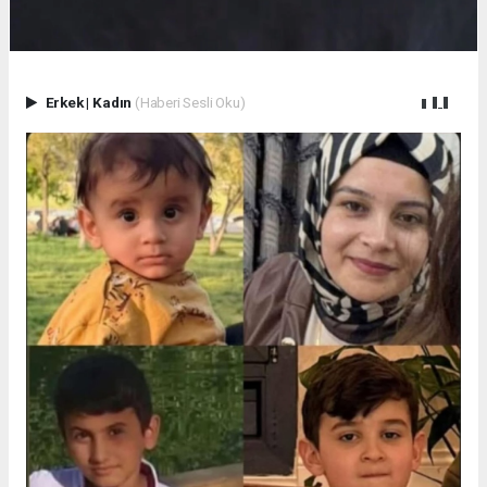
Erkek
|
Kadın
(Haberi Sesli Oku)