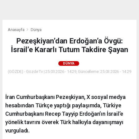
dini
chat
Anasayfa
Dünya
Pezeşkiyan’dan Erdoğan’a Övgü:
İsrail’e Kararlı Tutum Takdire Şayan
DÜNYA
(GÖZDE) - Gözde Tv | 25.03.2026 - 14:29, Güncelleme: 25.03.2026 - 14:29
İran Cumhurbaşkanı Pezeşkiyan, X sosyal medya
hesabından Türkçe yaptığı paylaşımda, Türkiye
Cumhurbaşkanı Recep Tayyip Erdoğan’ın İsrail’e
yönelik tavrını överek Türk halkıyla dayanışmayı
vurguladı.