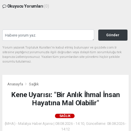
Okuyucu Yorumları
(0)
Gönder
Yorum yazarak Topluluk Kuralları’nı kabul etmiş bulunuyor ve gozdetv.com.tr
sitesine yaptığınız yorumunuzla ilgili doğrudan veya dolaylı tüm sorumluluğu tek
başınıza üstleniyorsunuz. Yazılan tüm yorumlardan site yönetimi hiçbir şekilde
sorumlu tutulamaz.
Anasayfa
Sağlık
Kene Uyarısı: "Bir Anlık İhmal İnsan
Hayatına Mal Olabilir"
SAĞLIK
(MHA) - Malatya Haber Ajansı | 08.08.2026 - 14:10, Güncelleme: 08.08.2026 -
14:12