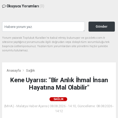
Okuyucu Yorumları
(0)
Gönder
Yorum yazarak Topluluk Kuralları’nı kabul etmiş bulunuyor ve gozdetv.com.tr
sitesine yaptığınız yorumunuzla ilgili doğrudan veya dolaylı tüm sorumluluğu tek
başınıza üstleniyorsunuz. Yazılan tüm yorumlardan site yönetimi hiçbir şekilde
sorumlu tutulamaz.
Anasayfa
Sağlık
Kene Uyarısı: "Bir Anlık İhmal İnsan
Hayatına Mal Olabilir"
SAĞLIK
(MHA) - Malatya Haber Ajansı | 08.08.2026 - 14:10, Güncelleme: 08.08.2026 -
14:12