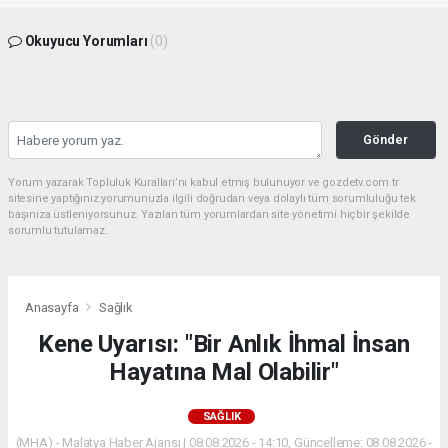
Okuyucu Yorumları
(0)
Gönder
Yorum yazarak Topluluk Kuralları’nı kabul etmiş bulunuyor ve gozdetv.com.tr
sitesine yaptığınız yorumunuzla ilgili doğrudan veya dolaylı tüm sorumluluğu tek
başınıza üstleniyorsunuz. Yazılan tüm yorumlardan site yönetimi hiçbir şekilde
sorumlu tutulamaz.
Anasayfa
Sağlık
Kene Uyarısı: "Bir Anlık İhmal İnsan
Hayatına Mal Olabilir"
SAĞLIK
(MHA) - Malatya Haber Ajansı | 08.08.2026 - 14:10, Güncelleme: 08.08.2026 -