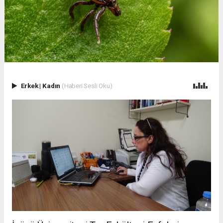
Erkek
|
Kadın
(Haberi Sesli Oku)