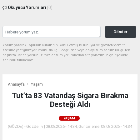
Okuyucu Yorumları
(0)
Gönder
Yorum yazarak Topluluk Kuralları’nı kabul etmiş bulunuyor ve gozdetv.com.tr
sitesine yaptığınız yorumunuzla ilgili doğrudan veya dolaylı tüm sorumluluğu tek
başınıza üstleniyorsunuz. Yazılan tüm yorumlardan site yönetimi hiçbir şekilde
sorumlu tutulamaz.
Anasayfa
Yaşam
Tut’ta 83 Vatandaş Sigara Bırakma
Desteği Aldı
YAŞAM
(GÖZDE) - Gözde Tv | 08.08.2026 - 14:34, Güncelleme: 08.08.2026 - 14:34