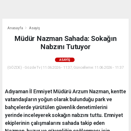
dini
chat
Anasayfa
Asayiş
Müdür Nazman Sahada: Sokağın
Nabzını Tutuyor
ASAYIŞ
(GÖZDE) - Gözde Tv | 11.06.2026 - 11:37, Güncelleme: 11.06.2026 - 11:37
Adıyaman İl Emniyet Müdürü Arzum Nazman, kentte
vatandaşların yoğun olarak bulunduğu park ve
bahçelerde yürütülen güvenlik denetimlerini
yerinde inceleyerek sokağın nabzını tuttu. Emniyet
ekiplerinin çalışmalarını sahada takip eden
Nazman, huzur ve güvenliğin sağlanması için