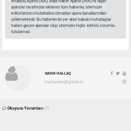
Anadolu Ajansı (AA), İhlas Haber Ajansı (İHA) ve diğer
ajanslar tarafından eklenen tüm haberler, sitemizin
editörlerinin müdahalesi olmadan ajans kanallarından
çekilmektedir. Bu haberlerde yer alan hukuki muhataplar
haberi geçen ajanslar olup sitemizin hiçbir editörü sorumlu
tutulamaz.
SADIK HALLAÇ
muhasebe@gozde.tv
Okuyucu Yorumları
(0)