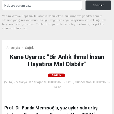
Gönder
Yorum yazarak Topluluk Kuralları’nı kabul etmiş bulunuyor ve gozdetv.com.tr
sitesine yaptığınız yorumunuzla ilgili doğrudan veya dolaylı tüm sorumluluğu tek
başınıza üstleniyorsunuz. Yazılan tüm yorumlardan site yönetimi hiçbir şekilde
sorumlu tutulamaz.
Anasayfa
Sağlık
Kene Uyarısı: "Bir Anlık İhmal İnsan
Hayatına Mal Olabilir"
SAĞLIK
(MHA) - Malatya Haber Ajansı | 08.08.2026 - 14:10, Güncelleme: 08.08.2026 -
14:12
Prof. Dr. Funda Memişoğlu, yaz aylarında artış