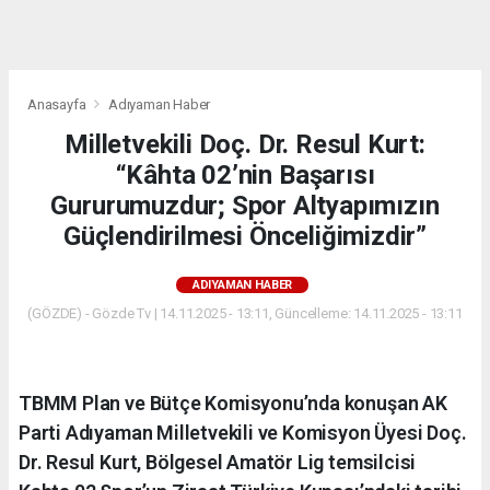
dini
chat
Anasayfa
Adıyaman Haber
Milletvekili Doç. Dr. Resul Kurt:
“Kâhta 02’nin Başarısı
Gururumuzdur; Spor Altyapımızın
Güçlendirilmesi Önceliğimizdir”
ADIYAMAN HABER
(GÖZDE) - Gözde Tv | 14.11.2025 - 13:11, Güncelleme: 14.11.2025 - 13:11
TBMM Plan ve Bütçe Komisyonu’nda konuşan AK
Parti Adıyaman Milletvekili ve Komisyon Üyesi Doç.
Dr. Resul Kurt, Bölgesel Amatör Lig temsilcisi