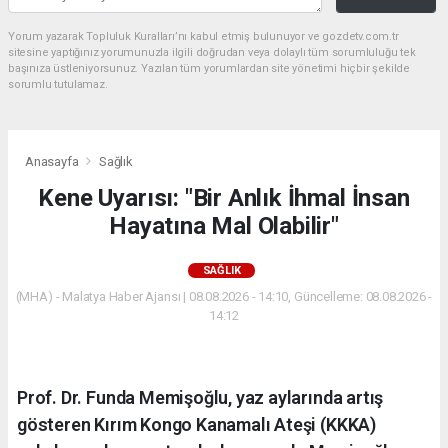
Yorum yazarak Topluluk Kuralları’nı kabul etmiş bulunuyor ve gozdetv.com.tr
sitesine yaptığınız yorumunuzla ilgili doğrudan veya dolaylı tüm sorumluluğu tek
başınıza üstleniyorsunuz. Yazılan tüm yorumlardan site yönetimi hiçbir şekilde
sorumlu tutulamaz.
Anasayfa
Sağlık
Kene Uyarısı: "Bir Anlık İhmal İnsan
Hayatına Mal Olabilir"
SAĞLIK
(MHA) - Malatya Haber Ajansı | 08.08.2026 - 14:10, Güncelleme: 08.08.2026 -
14:12
Prof. Dr. Funda Memişoğlu, yaz aylarında artış
gösteren Kırım Kongo Kanamalı Ateşi (KKKA)