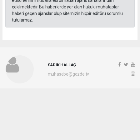
editörlerinin müdahalesi olmadan ajans kanallarından
çekilmektedir. Bu haberlerde yer alan hukuki muhataplar
haberi geçen ajanslar olup sitemizin hiçbir editörü sorumlu
tutulamaz.
SADIK HALLAÇ
muhasebe@gozde.tv
Okuyucu Yorumları
(0)
Gönder
Yorum yazarak Topluluk Kuralları’nı kabul etmiş bulunuyor ve gozdetv.com.tr