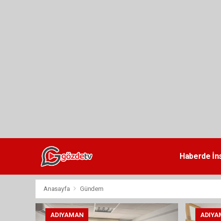
dini
chat
Haberde İn
Anasayfa
Gündem
ADIYAMAN
ADIYA