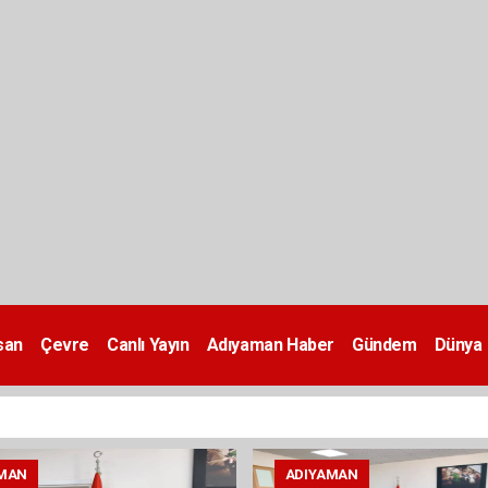
san
Çevre
Canlı Yayın
Adıyaman Haber
Gündem
Dünya
MAN
ADIYAMAN