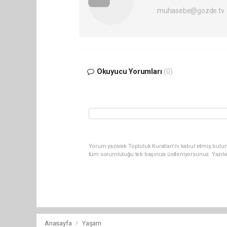
muhasebe@gozde.tv
Okuyucu Yorumları
(0)
Yorum yazarak Topluluk Kuralları’nı kabul etmiş bulun
tüm sorumluluğu tek başınıza üstleniyorsunuz. Yazıla
Anasayfa
Yaşam