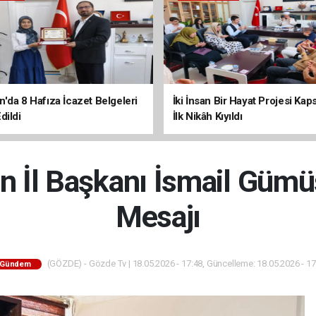
'da 8 Hafıza İcazet Belgeleri
İki İnsan Bir Hayat Projesi Ka
dildi
İlk Nikâh Kıyıldı
İl Başkanı İsmail Gümü
Mesajı
(GÖZDE) - Gözde Tv | 18.05.2026 - 17:48, Güncelleme: 18.05.2026 - 17
Gündem