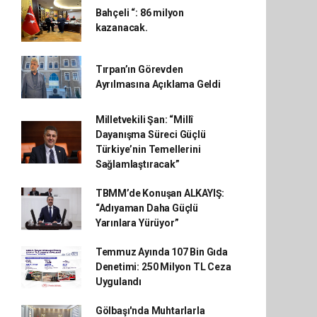
Bahçeli “: 86 milyon
kazanacak.
Tırpan’ın Görevden
Ayrılmasına Açıklama Geldi
Milletvekili Şan: “Millî
Dayanışma Süreci Güçlü
Türkiye’nin Temellerini
Sağlamlaştıracak”
TBMM’de Konuşan ALKAYIŞ:
“Adıyaman Daha Güçlü
Yarınlara Yürüyor”
Temmuz Ayında 107 Bin Gıda
Denetimi: 250 Milyon TL Ceza
Uygulandı
Gölbaşı'nda Muhtarlarla