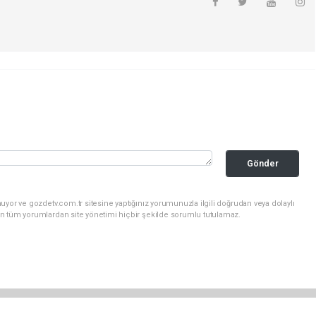
Gönder
uyor ve gozdetv.com.tr sitesine yaptığınız yorumunuzla ilgili doğrudan veya dolaylı
n tüm yorumlardan site yönetimi hiçbir şekilde sorumlu tutulamaz.