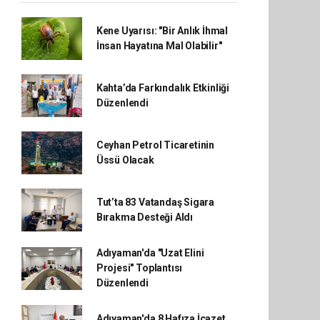
Kene Uyarısı: "Bir Anlık İhmal
İnsan Hayatına Mal Olabilir"
Kahta’da Farkındalık Etkinliği
Düzenlendi
Ceyhan Petrol Ticaretinin
Üssü Olacak
Tut’ta 83 Vatandaş Sigara
Bırakma Desteği Aldı
Adıyaman'da "Uzat Elini
Projesi" Toplantısı
Düzenlendi
Adıyaman'da 8 Hafıza İcazet