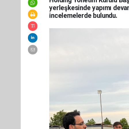
Holding Yönetim Kurulu Başk
yerleşkesinde yapımı devam
incelemelerde bulundu.