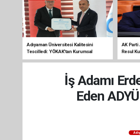
Adıyaman Üniversitesi Kalitesini
AK Parti 
Tescilledi: YÖKAK’tan Kurumsal
Resul Kur
Akreditasyon Belgesi
Kalkınma
İş Adamı Erd
Eden ADYÜ 
Adı