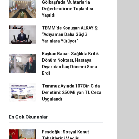
Gölbaşı'nda Muhtarlarla
Değerlendirme Toplantısı
Yapıldı
TBMM’de Konuşan ALKAYIŞ:
“Adıyaman Daha Güçlü
Yarınlara Yürüyor”
Başkan Babar: Sağlıkta Kritik
Dönüm Noktası, Hastaya
Dışarıdan İlaç Dönemi Sona
Erdi
Temmuz Ayında 107 Bin Gıda
Denetimi: 250 Milyon TL Ceza
Uygulandı
En Çok Okunanlar
Fendoğlu: Sosyal Konut
Taksitlerini Meclis