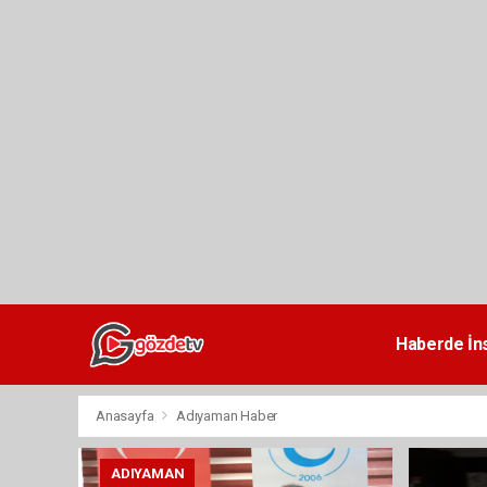
dini
chat
Haberde İn
Anasayfa
Adıyaman Haber
ADIYAMAN