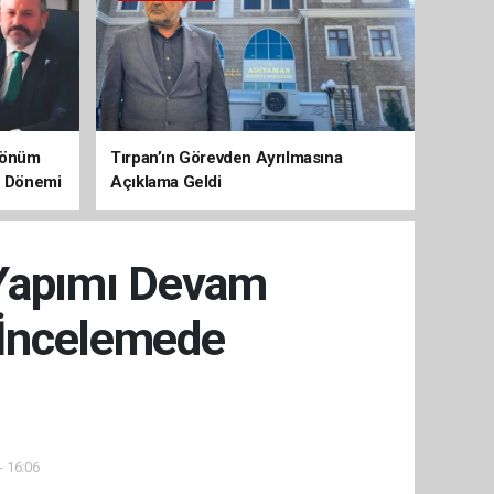
 Dönüm
Tırpan’ın Görevden Ayrılmasına
aç Dönemi
Açıklama Geldi
 Yapımı Devam
 İncelemede
- 16:06