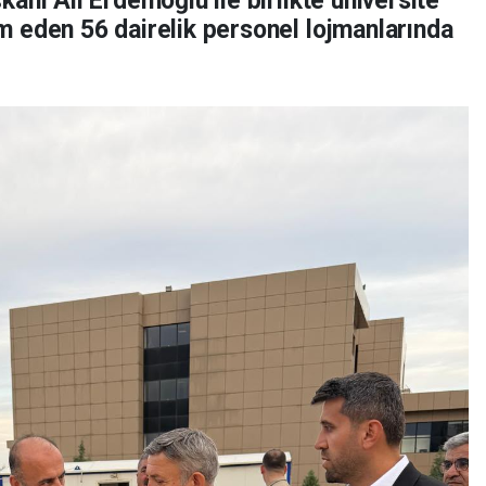
anı Ali Erdemoğlu ile birlikte üniversite
 eden 56 dairelik personel lojmanlarında