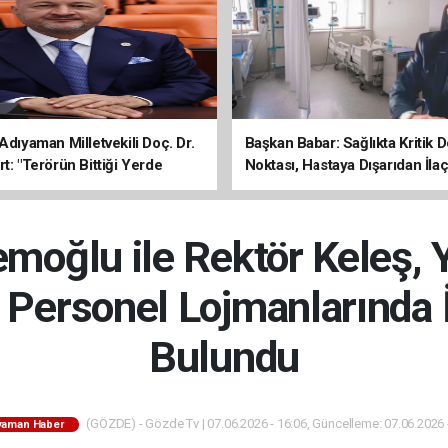
Adıyaman Milletvekili Doç. Dr.
Başkan Babar: Sağlıkta Kritik
t: "Terörün Bittiği Yerde
Noktası, Hastaya Dışarıdan İl
 Başlar"
Sona Erdi
emoğlu ile Rektör Keleş,
Personel Lojmanlarında
Bulundu
(GÖZDE) - Gözde Tv | 07.06.2026 - 16:06, Güncelleme: 07.06.2026 
yaman Haber