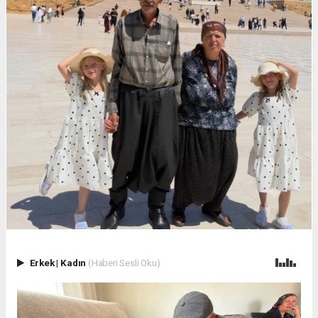
Erkek
|
Kadın
(Haberi Sesli Oku)