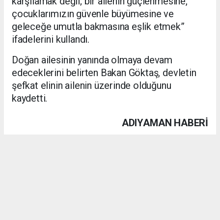
karşılamak değil; bir ailenin güçlenmesine,
çocuklarımızın güvenle büyümesine ve
geleceğe umutla bakmasına eşlik etmek”
ifadelerini kullandı.
Doğan ailesinin yanında olmaya devam
edeceklerini belirten Bakan Göktaş, devletin
şefkat elinin ailenin üzerinde olduğunu
kaydetti.
ADIYAMAN HABERİ
Anadolu Ajansı (AA), İhlas Haber Ajansı (İHA) ve diğer
ajanslar tarafından eklenen tüm haberler, sitemizin