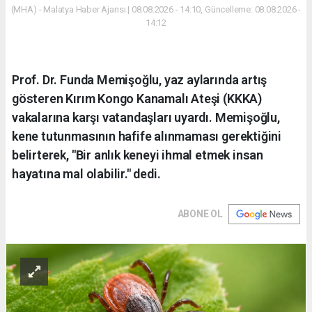
(MHA) - Malatya Haber Ajansı | 08.08.2026 - 14:10, Güncelleme: 08.08.2026 -
14:12
Prof. Dr. Funda Memişoğlu, yaz aylarında artış
gösteren Kırım Kongo Kanamalı Ateşi (KKKA)
vakalarına karşı vatandaşları uyardı. Memişoğlu,
kene tutunmasının hafife alınmaması gerektiğini
belirterek, "Bir anlık keneyi ihmal etmek insan
hayatına mal olabilir." dedi.
ABONE OL