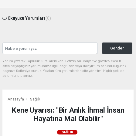
Okuyucu Yorumları
(0)
Gönder
Yorum yazarak Topluluk Kuralları’nı kabul etmiş bulunuyor ve gozdetv.com.tr
sitesine yaptığınız yorumunuzla ilgili doğrudan veya dolaylı tüm sorumluluğu tek
başınıza üstleniyorsunuz. Yazılan tüm yorumlardan site yönetimi hiçbir şekilde
sorumlu tutulamaz.
Anasayfa
Sağlık
Kene Uyarısı: "Bir Anlık İhmal İnsan
Hayatına Mal Olabilir"
SAĞLIK