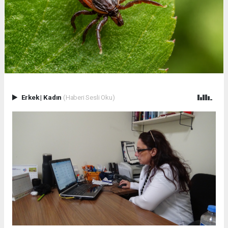
Erkek
|
Kadın
(Haberi Sesli Oku)