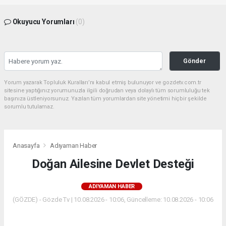
Okuyucu Yorumları
(0)
Gönder
Yorum yazarak Topluluk Kuralları’nı kabul etmiş bulunuyor ve gozdetv.com.tr
sitesine yaptığınız yorumunuzla ilgili doğrudan veya dolaylı tüm sorumluluğu tek
başınıza üstleniyorsunuz. Yazılan tüm yorumlardan site yönetimi hiçbir şekilde
sorumlu tutulamaz.
Anasayfa
Adıyaman Haber
Doğan Ailesine Devlet Desteği
ADIYAMAN HABER
(GÖZDE) - Gözde Tv | 10.08.2026 - 10:06, Güncelleme: 10.08.2026 - 10:06