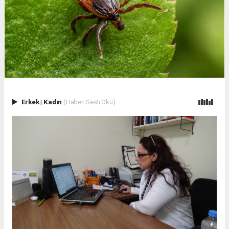
Erkek
|
Kadın
(Haberi Sesli Oku)