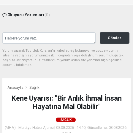
Okuyucu Yorumları
(0)
Gönder
Yorum yazarak Topluluk Kuralları’nı kabul etmiş bulunuyor ve gozdetv.com.tr
sitesine yaptığınız yorumunuzla ilgili doğrudan veya dolaylı tüm sorumluluğu tek
başınıza üstleniyorsunuz. Yazılan tüm yorumlardan site yönetimi hiçbir şekilde
sorumlu tutulamaz.
Anasayfa
Sağlık
Kene Uyarısı: "Bir Anlık İhmal İnsan
Hayatına Mal Olabilir"
SAĞLIK
(MHA) - Malatya Haber Ajansı | 08.08.2026 - 14:10, Güncelleme: 08.08.2026 -