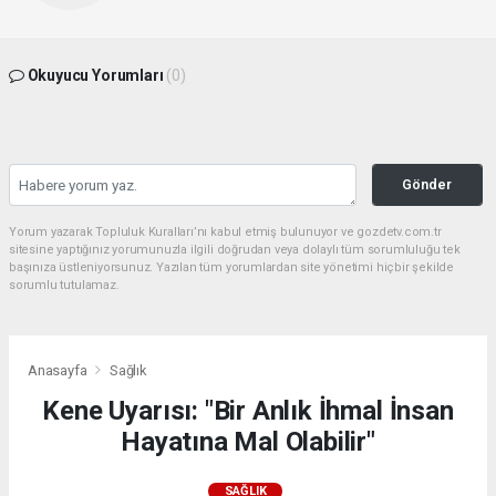
Okuyucu Yorumları
(0)
Gönder
Yorum yazarak Topluluk Kuralları’nı kabul etmiş bulunuyor ve gozdetv.com.tr
sitesine yaptığınız yorumunuzla ilgili doğrudan veya dolaylı tüm sorumluluğu tek
başınıza üstleniyorsunuz. Yazılan tüm yorumlardan site yönetimi hiçbir şekilde
sorumlu tutulamaz.
Anasayfa
Sağlık
Kene Uyarısı: "Bir Anlık İhmal İnsan
Hayatına Mal Olabilir"
SAĞLIK