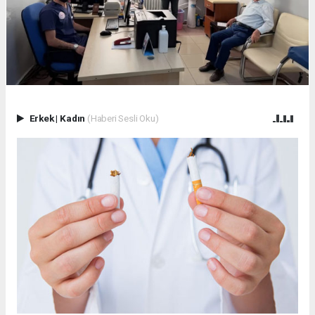
Erkek
|
Kadın
(Haberi Sesli Oku)