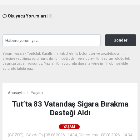
Okuyucu Yorumları
(0)
Gönder
Yorum yazarak Topluluk Kuralları’nı kabul etmiş bulunuyor ve gozdetv.com.tr
sitesine yaptığınız yorumunuzla ilgili doğrudan veya dolaylı tüm sorumluluğu tek
başınıza üstleniyorsunuz. Yazılan tüm yorumlardan site yönetimi hiçbir şekilde
sorumlu tutulamaz.
Anasayfa
Yaşam
Tut’ta 83 Vatandaş Sigara Bırakma
Desteği Aldı
YAŞAM
(GÖZDE) - Gözde Tv | 08.08.2026 - 14:34, Güncelleme: 08.08.2026 - 14:34