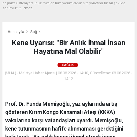
başınıza üstleniyorsunuz. Yazılan tüm yorumlardan site yönetimi hiçbir şekilde
sorumlu tutulamaz.
Anasayfa
Sağlık
Kene Uyarısı: "Bir Anlık İhmal İnsan
Hayatına Mal Olabilir"
SAĞLIK
(MHA) - Malatya Haber Ajansı | 08.08.2026 - 14:10, Güncelleme: 08.08.2026 -
14:12
Prof. Dr. Funda Memişoğlu, yaz aylarında artış
gösteren Kırım Kongo Kanamalı Ateşi (KKKA)
vakalarına karşı vatandaşları uyardı. Memişoğlu,
kene tutunmasının hafife alınmaması gerektiğini
belirterek, "Bir anlık keneyi ihmal etmek insan