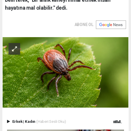
hayatına mal olabilir." dedi.
ABONE OL
Erkek
|
Kadın
(Haberi Sesli Oku)