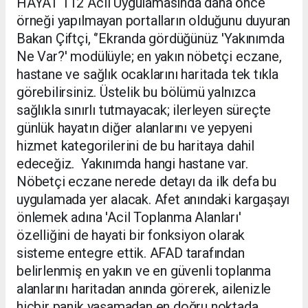
HAYAT 112 Acil Uygulamasında daha önce
örneği yapılmayan portalların olduğunu duyuran
Bakan Çiftçi, ‘’Ekranda gördüğünüz 'Yakınımda
Ne Var?' modülüyle; en yakın nöbetçi eczane,
hastane ve sağlık ocaklarını haritada tek tıkla
görebilirsiniz. Üstelik bu bölümü yalnızca
sağlıkla sınırlı tutmayacak; ilerleyen süreçte
günlük hayatın diğer alanlarını ve yepyeni
hizmet kategorilerini de bu haritaya dahil
edeceğiz. Yakınımda hangi hastane var.
Nöbetçi eczane nerede detayı da ilk defa bu
uygulamada yer alacak. Afet anındaki kargaşayı
önlemek adına 'Acil Toplanma Alanları'
özelliğini de hayati bir fonksiyon olarak
sisteme entegre ettik. AFAD tarafından
belirlenmiş en yakın ve en güvenli toplanma
alanlarını haritadan anında görerek, ailenizle
hiçbir panik yaşamadan en doğru noktada