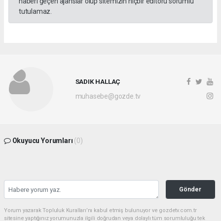
haberi geçen ajanslar olup sitemizin hiçbir editörü sorumlu
tutulamaz.
SADIK HALLAÇ
muhasebe@gozde.tv
Okuyucu Yorumları
(0)
Gönder
Yorum yazarak Topluluk Kuralları’nı kabul etmiş bulunuyor ve gozdetv.com.tr
sitesine yaptığınız yorumunuzla ilgili doğrudan veya dolaylı tüm sorumluluğu tek