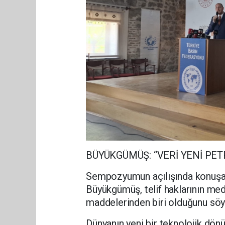
BÜYÜKGÜMÜŞ: “VERİ YENİ PET
Sempozyumun açılışında konuşa
Büyükgümüş, telif haklarının me
maddelerinden biri olduğunu söy
Dünyanın yeni bir teknolojik dö