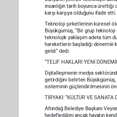
insanlığın tarih boyunca ürettiği 
karşı karşıya olduğunu ifade etti.
Teknoloji şirketlerinin küresel ö
Büyükgümüş, “Bir grup teknoloji
teknolojik yaklaşım adeta tüm dü
hareketlerin başladığı dönemle kı
geldi” dedi.
“TELİF HAKLARI YENİ DÖNEM
Dijitalleşmenin medya sektöründe
getirdiğini belirten Büyükgümüş, i
sisteminin güçlendirilmesinin ön
TİRYAKİ: “KÜLTÜR VE SANATA
Altındağ Belediye Başkanı Veysel 
hedeflediğini ancak hayatın kendi