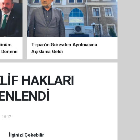
 Dönüm
Tırpan’ın Görevden Ayrılmasına
aç Dönemi
Açıklama Geldi
ELİF HAKLARI
ENLENDİ
- 16:17
İlginizi Çekebilir