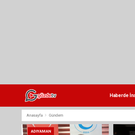
dini
chat
Haberde İn
Anasayfa
Gündem
ADIYAMAN