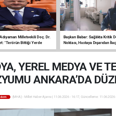
Adıyaman Milletvekili Doç. Dr.
Başkan Babar: Sağlıkta Kritik
t: "Terörün Bittiği Yerde
Noktası, Hastaya Dışarıdan İl
 Başlar"
Sona Erdi
YA, YEREL MEDYA VE T
YUMU ANKARA’DA DÜZ
(MHA) - Millet Haber Ajansı | 11.06.2026 - 16:17, Güncelleme: 11.06.2026 
ndem