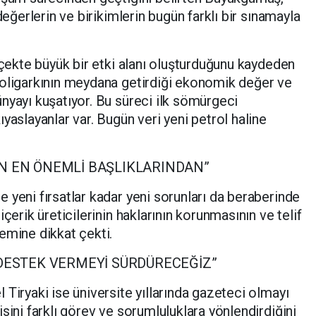
değerlerin ve birikimlerin bugün farklı bir sınamayla
lçekte büyük bir etki alanı oluşturduğunu kaydeden
 oligarkının meydana getirdiği ekonomik değer ve
nyayı kuşatıyor. Bu süreci ilk sömürgeci
yaslayanlar var. Bugün veri yeni petrol haline
İN EN ÖNEMLİ BAŞLIKLARINDAN”
 yeni fırsatlar kadar yeni sorunları da beraberinde
çerik üreticilerinin haklarının korunmasının ve telif
emine dikkat çekti.
 DESTEK VERMEYİ SÜRDÜRECEĞİZ”
Tiryaki ise üniversite yıllarında gazeteci olmayı
sini farklı görev ve sorumluluklara yönlendirdiğini