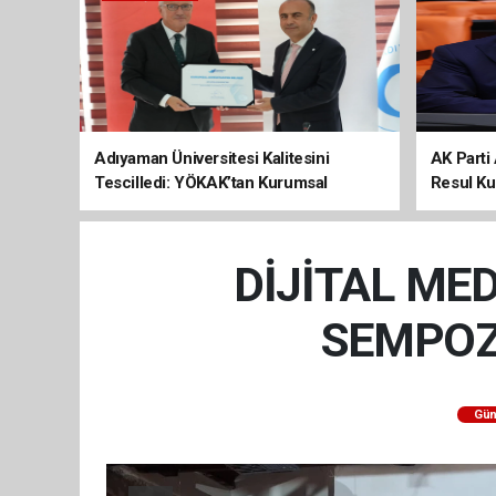
Adıyaman Üniversitesi Kalitesini
AK Parti 
Tescilledi: YÖKAK’tan Kurumsal
Resul Kur
Akreditasyon Belgesi
Kalkınma
DİJİTAL MED
SEMPOZ
Gü