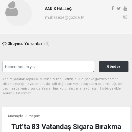
SADIK HALLAÇ
muhasebe@gozde.tv
Okuyucu Yorumları
(0)
Gönder
Yorum yazarak Topluluk Kuralları’nı kabul etmiş bulunuyor ve gozdetv.com.tr
sitesine yaptığınız yorumunuzla ilgili doğrudan veya dolaylı tüm sorumluluğu tek
başınıza üstleniyorsunuz. Yazılan tüm yorumlardan site yönetimi hiçbir şekilde
sorumlu tutulamaz.
Anasayfa
Yaşam
Tut’ta 83 Vatandaş Sigara Bırakma