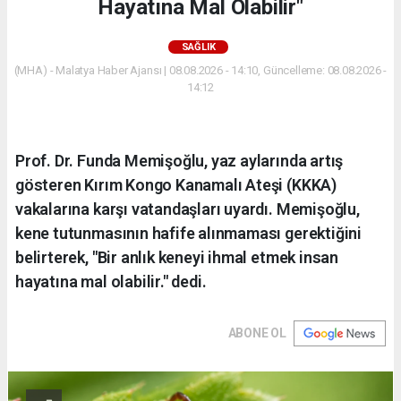
Hayatına Mal Olabilir"
SAĞLIK
(MHA) - Malatya Haber Ajansı | 08.08.2026 - 14:10, Güncelleme: 08.08.2026 -
14:12
Prof. Dr. Funda Memişoğlu, yaz aylarında artış
gösteren Kırım Kongo Kanamalı Ateşi (KKKA)
vakalarına karşı vatandaşları uyardı. Memişoğlu,
kene tutunmasının hafife alınmaması gerektiğini
belirterek, "Bir anlık keneyi ihmal etmek insan
hayatına mal olabilir." dedi.
ABONE OL