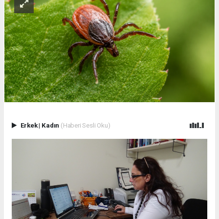
Erkek
|
Kadın
(Haberi Sesli Oku)