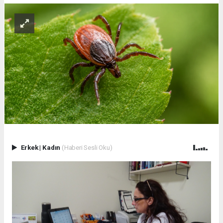
Erkek
|
Kadın
(Haberi Sesli Oku)