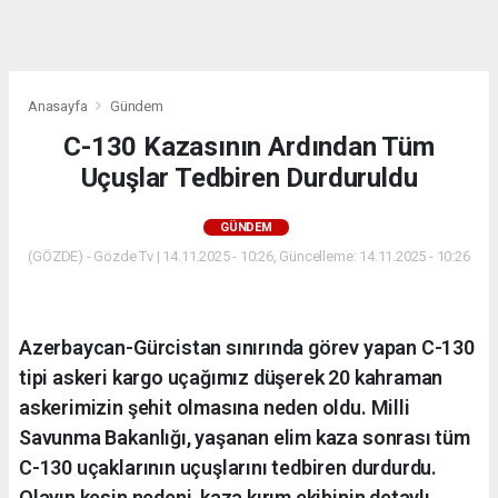
dini
chat
Anasayfa
Gündem
C-130 Kazasının Ardından Tüm
Uçuşlar Tedbiren Durduruldu
GÜNDEM
(GÖZDE) - Gözde Tv | 14.11.2025 - 10:26, Güncelleme: 14.11.2025 - 10:26
Azerbaycan-Gürcistan sınırında görev yapan C-130
tipi askeri kargo uçağımız düşerek 20 kahraman
askerimizin şehit olmasına neden oldu. Milli
Savunma Bakanlığı, yaşanan elim kaza sonrası tüm
C-130 uçaklarının uçuşlarını tedbiren durdurdu.
Olayın kesin nedeni, kaza kırım ekibinin detaylı