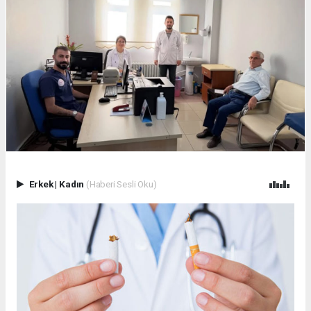
Erkek
|
Kadın
(Haberi Sesli Oku)