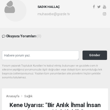
SADIK HALLAÇ
muhasebe@gozde.tv
Okuyucu Yorumları
(0)
Gönder
Yorum yazarak Topluluk Kuralları’nı kabul etmiş bulunuyor ve gozdetv.com.tr
sitesine yaptığınız yorumunuzla ilgili doğrudan veya dolaylı tüm sorumluluğu tek
başınıza üstleniyorsunuz. Yazılan tüm yorumlardan site yönetimi hiçbir şekilde
sorumlu tutulamaz.
Anasayfa
Sağlık
Kene Uyarısı: "Bir Anlık İhmal İnsan