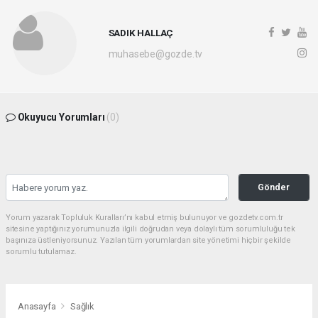
SADIK HALLAÇ
muhasebe@gozde.tv
Okuyucu Yorumları
(0)
Gönder
Yorum yazarak Topluluk Kuralları’nı kabul etmiş bulunuyor ve gozdetv.com.tr
sitesine yaptığınız yorumunuzla ilgili doğrudan veya dolaylı tüm sorumluluğu tek
başınıza üstleniyorsunuz. Yazılan tüm yorumlardan site yönetimi hiçbir şekilde
sorumlu tutulamaz.
Anasayfa
Sağlık